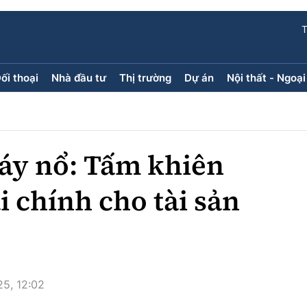
T
ối thoại
Nhà đầu tư
Thị trường
Dự án
Nội thất - Ngoại
ối thoại
Nhà đầu tư
Thị trường
Dự án
ăng kính
Doanh nghiệp
Điểm tin
Chung cư
Doanh nhân
Mua bán
Đất nền
áy nổ: Tấm khiên
Giới thiệu dự án
Nhà ở xã 
Góc cư d
i chính cho tài sản
Trang ch
Infographic
Sách V
5, 12:02