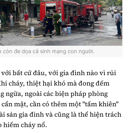
n còn đe dọa cả sinh mạng con người.
với bất cứ đâu, với gia đình nào vì rủi
Khi cháy, thiệt hại khó mà đong đếm
g ngừa, ngoài các biện pháp phòng
 cẩn mật, cần có thêm một "tấm khiên"
ài sản gia đình và cũng là thể hiện trách
o hiểm cháy nổ.