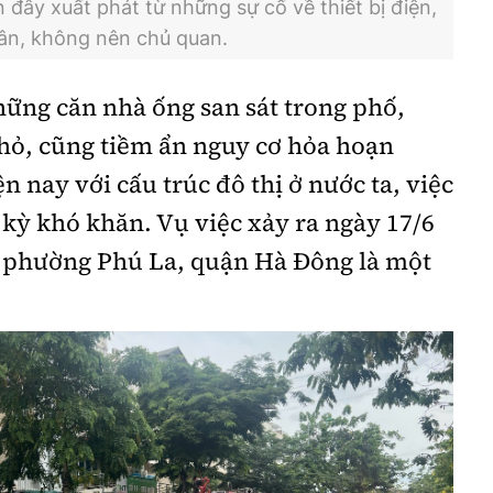
 đây xuất phát từ những sự cố về thiết bị điện,
 dân, không nên chủ quan.
ững căn nhà ống san sát trong phố,
nhỏ, cũng tiềm ẩn nguy cơ hỏa hoạn
ện nay với cấu trúc đô thị ở nước ta, việc
 kỳ khó khăn. Vụ việc xảy ra ngày 17/6
, phường Phú La, quận Hà Đông là một