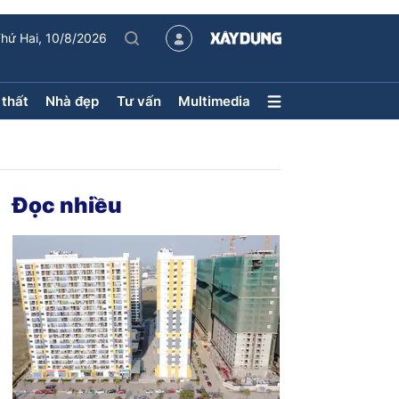
hứ Hai, 10/8/2026
 thất
Nhà đẹp
Tư vấn
Multimedia
Nội thất – Ngoại thất
Nhà đẹp
Xu hướng tiêu dùng
Kiến trúc
Phong thủy
Đọc nhiều
hội
ân
uyên mục
ận tải
Sách Nhà thầu