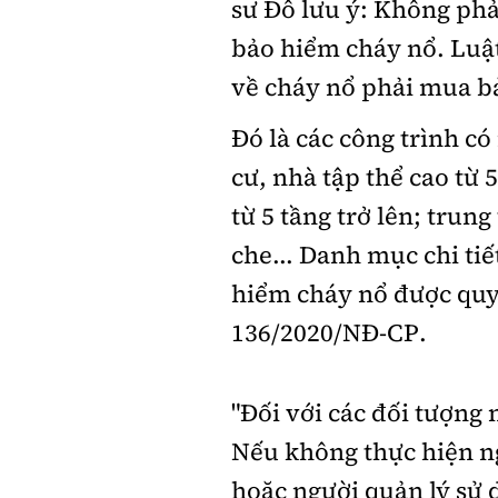
sư Đô lưu ý: Không phả
bảo hiểm cháy nổ. Luật
về cháy nổ phải mua b
Đó là các công trình c
cư, nhà tập thể cao từ 
từ 5 tầng trở lên; trun
che... Danh mục chi ti
hiểm cháy nổ được quy 
136/2020/NĐ-CP.
"Đối với các đối tượng 
Nếu không thực hiện ng
hoặc người quản lý sử 