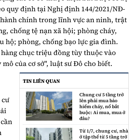
o quy định tại Nghị định 144/2021/NĐ-
hành chính trong lĩnh vực an ninh, trật
ng, chống tệ nạn xã hội; phòng cháy,
u hộ; phòng, chống bạo lực gia đình.
i hàng chục triệu đồng tùy thuộc vào
mô của cơ sở", luật sư Đô cho biết.
TIN LIÊN QUAN
Chung cư 5 tầng trở
 cư
lên phải mua bảo
hiểm cháy, nổ bắt
ải
buộc: Ai mua, mua ở
đâu?
 cần
Từ 1/7, chung cư, nhà
n
ở tập thể từ 5 tầng trở