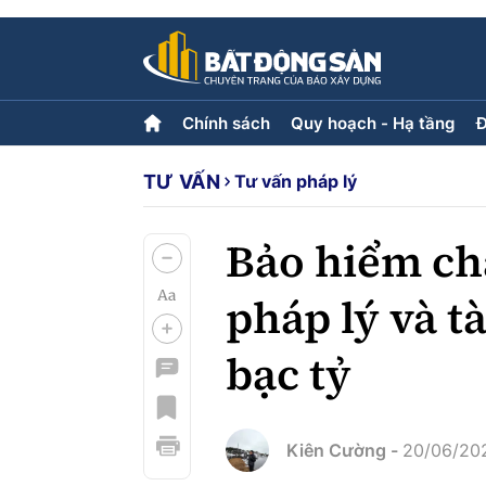
Chính sách
Quy hoạch - Hạ tầng
Đ
TƯ VẤN
Tư vấn pháp lý
Chính sách
Quy hoạch - Hạ tầng
Đ
Tiêu điểm
Hạ tầng
L
Quy hoạch
Bảo hiểm ch
pháp lý và tà
Góp ý phản ảnh
bạc tỷ
Multimedia
Video
Emagazine
Photo
Kiên Cường -
20/06/202