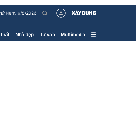
hứ Năm, 6/8/2026
 thất
Nhà đẹp
Tư vấn
Multimedia
Nội thất – Ngoại thất
Nhà đẹp
Xu hướng tiêu dùng
Kiến trúc
Phong thủy
hội
ân
uyên mục
ận tải
Sách Nhà thầu