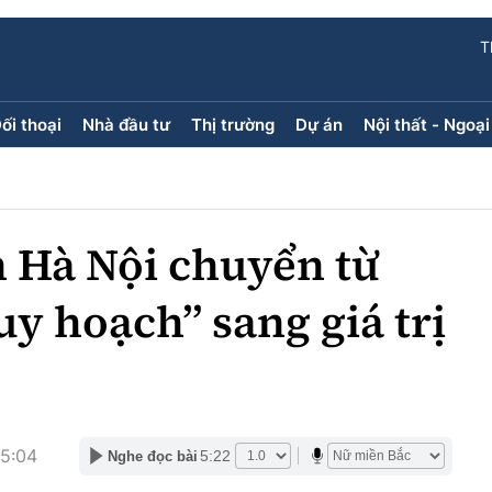
T
ối thoại
Nhà đầu tư
Thị trường
Dự án
Nội thất - Ngoại
ối thoại
Nhà đầu tư
Thị trường
Dự án
ăng kính
Doanh nghiệp
Điểm tin
Chung cư
Doanh nhân
Mua bán
Đất nền
n Hà Nội chuyển từ
Giới thiệu dự án
Nhà ở xã 
Góc cư d
uy hoạch” sang giá trị
Trang ch
Infographic
Sách V
15:04
5:22
Nghe đọc bài