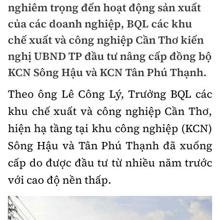
nghiêm trọng đến hoạt động sản xuất
Doanh nhân
Điểm tin
của các doanh nghiệp, BQL các khu
Dự án
chế xuất và công nghiệp Cần Thơ kiến
Mua bán
Chung cư
nghị UBND TP đầu tư nâng cấp đồng bộ
Nội thất - ngoại thất
Giới thiệu dự án
KCN Sông Hậu và KCN Tân Phú Thạnh.
Đất nền
Xu hướng tiêu dùng
Nhà đẹp
Theo ông Lê Công Lý, Trưởng BQL các
Nhà ở xã hội
Kiến trúc phong thủy
khu chế xuất và công nghiệp Cần Thơ,
Tư vấn
Góc cư dân
hiện hạ tầng tại khu công nghiệp (KCN)
Video
Sông Hậu và Tân Phú Thạnh đã xuống
cấp do được đầu tư từ nhiều năm trước
Multimedia
với cao độ nền thấp.
Emagazine
Sách Vận tải
Sách Nhà thầu
Photo