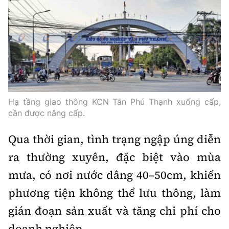
Infographic
Cơ quan chủ quản: Bộ Xây dựng
Số 2 Nguyễn Công Hoan, phường Giảng Võ, Hà Nội.
Hạ tầng giao thông KCN Tân Phú Thạnh xuống cấp,
Tổng Biên tập:
cần được nâng cấp.
Nguyễn Thị Hồng Nga
Qua thời gian, tình trạng ngập úng diễn
Phó Tổng Biên tập:
ra thường xuyên, đặc biệt vào mùa
Nguyễn Sơn Tùng, Nguyễn Đức Thắng,
La Đức Hùng
mưa, có nơi nước dâng 40–50cm, khiến
phương tiện không thể lưu thông, làm
Giấy phép số 02/GP-BC, cấp ngày 22/4/2025.
gián đoạn sản xuất và tăng chi phí cho
Chuyên trang của Báo Xây dựng
doanh nghiệp.