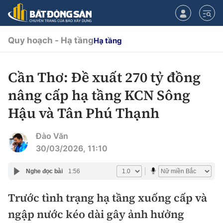
Quy hoạch - Hạ tầng
Hạ tầng
Cần Thơ: Đề xuất 270 tỷ đồng
CHUYÊN MỤC
nâng cấp hạ tầng KCN Sông
Chính sách
Hậu và Tân Phú Thạnh
Tiêu điểm
Quy hoạch hạ tầng
Đào Văn
30/03/2026, 11:10
Hạ tầng
Đối thoại
Nghe đọc bài
1:56
Quy hoạch
Lăng kính
Nhà đầu tư
Trước tình trạng hạ tầng xuống cấp và
ngập nước kéo dài gây ảnh hưởng
Doanh nghiệp
Thị trường