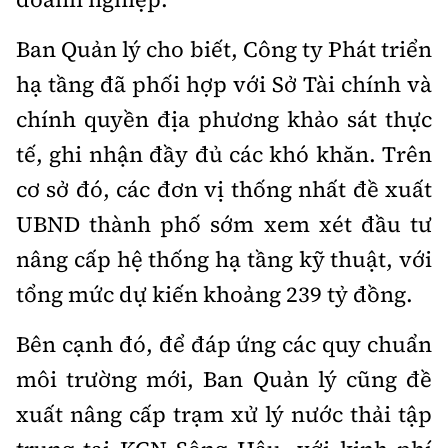
Hotline:
Quảng cáo và Phát hành:
0901 514 799
0915 057 282
Ban Quản lý cho biết, Công ty Phát triển
Email: bandoc@baoxaydung.vn
hạ tầng đã phối hợp với Sở Tài chính và
Cấm sao chép dưới mọi hình thức nếu không có sự
chính quyền địa phương khảo sát thực
chấp thuận bằng văn bản.
tế, ghi nhận đầy đủ các khó khăn. Trên
cơ sở đó, các đơn vị thống nhất đề xuất
UBND thành phố sớm xem xét đầu tư
nâng cấp hệ thống hạ tầng kỹ thuật, với
Thông tin tòa soạn
tổng mức dự kiến khoảng 239 tỷ đồng.
Bên cạnh đó, để đáp ứng các quy chuẩn
môi trường mới, Ban Quản lý cũng đề
xuất nâng cấp trạm xử lý nước thải tập