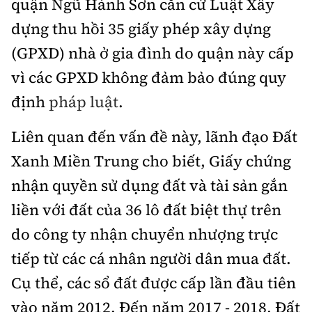
quận Ngũ Hành Sơn căn cứ Luật Xây
Hotline:
Quảng cáo và Phát hành:
0901 514 799
0915 057 282
dựng thu hồi 35 giấy phép xây dựng
Email: bandoc@baoxaydung.vn
(GPXD) nhà ở gia đình do quận này cấp
Cấm sao chép dưới mọi hình thức nếu không có sự
vì các GPXD không đảm bảo đúng quy
chấp thuận bằng văn bản.
định
pháp luật
.
Liên quan đến vấn đề này, lãnh đạo Đất
Xanh Miền Trung cho biết, Giấy chứng
Thông tin tòa soạn
nhận quyền sử dụng đất và tài sản gắn
liền với đất của 36 lô đất biệt thự trên
do công ty nhận chuyển nhượng trực
tiếp từ các cá nhân người dân mua đất.
Cụ thể, các sổ đất được cấp lần đầu tiên
vào năm 2012. Đến năm 2017 - 2018, Đất