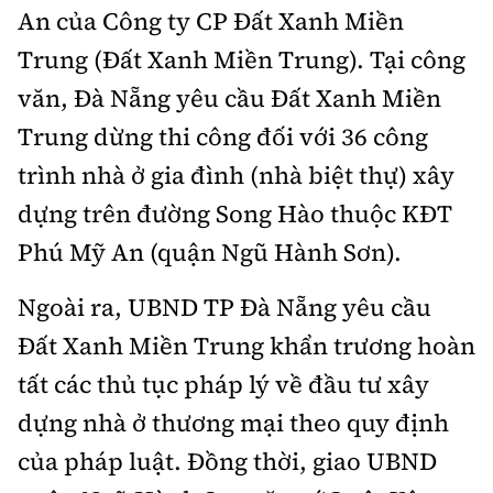
An của Công ty CP Đất Xanh Miền
Infographic
Trung (Đất Xanh Miền Trung). Tại công
văn, Đà Nẵng yêu cầu Đất Xanh Miền
Trung dừng thi công đối với 36 công
Cơ quan chủ quản: Bộ Xây dựng
trình nhà ở gia đình (nhà biệt thự) xây
Số 2 Nguyễn Công Hoan, phường Giảng Võ, Hà Nội.
dựng trên đường Song Hào thuộc KĐT
Tổng Biên tập:
Phú Mỹ An (quận Ngũ Hành Sơn).
Nguyễn Thị Hồng Nga
Ngoài ra, UBND TP Đà Nẵng yêu cầu
Phó Tổng Biên tập:
Đất Xanh Miền Trung khẩn trương hoàn
Nguyễn Sơn Tùng, Nguyễn Đức Thắng,
La Đức Hùng
tất các thủ tục pháp lý về đầu tư xây
Giấy phép số 02/GP-BC, cấp ngày 22/4/2025.
dựng nhà ở thương mại theo quy định
của pháp luật. Đồng thời, giao UBND
Chuyên trang của Báo Xây dựng