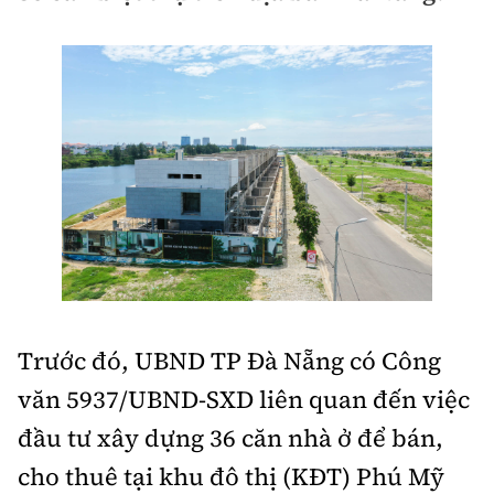
Doanh nhân
Điểm tin
Dự án
Mua bán
Chung cư
Nội thất - ngoại thất
Giới thiệu dự án
Đất nền
Xu hướng tiêu dùng
Nhà đẹp
Nhà ở xã hội
Kiến trúc phong thủy
Tư vấn
Góc cư dân
Video
Trước đó, UBND TP Đà Nẵng có Công
Multimedia
văn 5937/UBND-SXD liên quan đến việc
đầu tư xây dựng 36 căn nhà ở để bán,
Emagazine
Sách Vận tải
Sách Nhà thầu
cho thuê tại khu đô thị (KĐT) Phú Mỹ
Photo