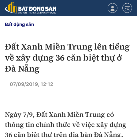
Bất động sản
Đất Xanh Miền Trung lên tiếng
CHUYÊN MỤC
về xây dựng 36 căn biệt thự ở
Chính sách
Đà Nẵng
Tiêu điểm
Quy hoạch hạ tầng
07/09/2019, 12:12
Hạ tầng
Đối thoại
Quy hoạch
Ngày 7/9, Đất Xanh Miền Trung có
Lăng kính
Nhà đầu tư
thông tin chính thức về việc xây dựng
Doanh nghiệp
36 căn biệt thự trên địa bàn Đà Nẵng.
Thị trường