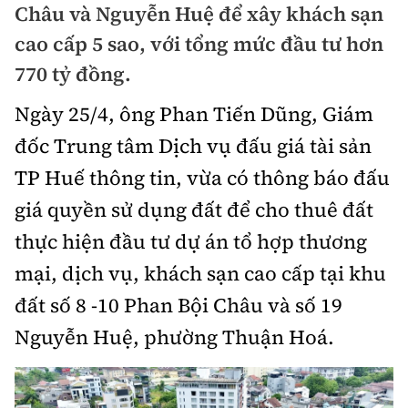
Châu và Nguyễn Huệ để xây khách sạn
Doanh nhân
Điểm tin
cao cấp 5 sao, với tổng mức đầu tư hơn
Dự án
770 tỷ đồng.
Mua bán
Chung cư
Nội thất - ngoại thất
Ngày 25/4, ông Phan Tiến Dũng, Giám
Giới thiệu dự án
Đất nền
đốc Trung tâm Dịch vụ đấu giá tài sản
Xu hướng tiêu dùng
Nhà đẹp
TP Huế thông tin, vừa có thông báo đấu
Nhà ở xã hội
Kiến trúc phong thủy
giá quyền sử dụng đất để cho thuê đất
Tư vấn
Góc cư dân
thực hiện đầu tư dự án tổ hợp thương
Video
mại, dịch vụ, khách sạn cao cấp tại khu
đất số 8 -10 Phan Bội Châu và số 19
Multimedia
Nguyễn Huệ, phường Thuận Hoá.
Emagazine
Sách Vận tải
Sách Nhà thầu
Photo