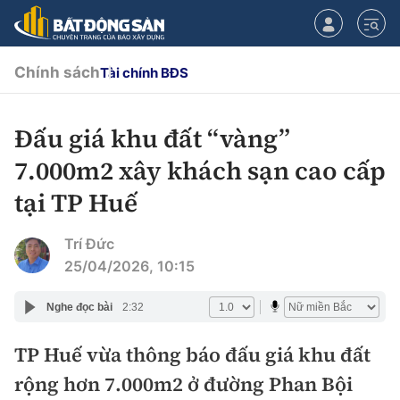
Chính sách
Tài chính BĐS
Đấu giá khu đất “vàng”
CHUYÊN MỤC
7.000m2 xây khách sạn cao cấp
Chính sách
tại TP Huế
Tiêu điểm
Quy hoạch hạ tầng
Trí Đức
25/04/2026, 10:15
Hạ tầng
Đối thoại
Nghe đọc bài
2:32
Quy hoạch
Lăng kính
Nhà đầu tư
TP Huế vừa thông báo đấu giá khu đất
rộng hơn 7.000m2 ở đường Phan Bội
Doanh nghiệp
Thị trường