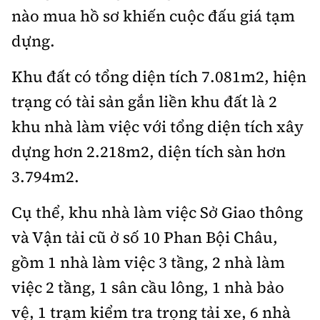
Hotline:
Quảng cáo và Phát hành:
nào mua hồ sơ khiến cuộc đấu giá tạm
0901 514 799
0915 057 282
dựng.
Email: bandoc@baoxaydung.vn
Cấm sao chép dưới mọi hình thức nếu không có sự
Khu đất có tổng diện tích 7.081m2, hiện
chấp thuận bằng văn bản.
trạng có tài sản gắn liền khu đất là 2
khu nhà làm việc với tổng diện tích xây
dựng hơn 2.218m2, diện tích sàn hơn
3.794m2.
Thông tin tòa soạn
Cụ thể, khu nhà làm việc Sở Giao thông
và Vận tải cũ ở số 10 Phan Bội Châu,
gồm 1 nhà làm việc 3 tầng, 2 nhà làm
việc 2 tầng, 1 sân cầu lông, 1 nhà bảo
vệ, 1 trạm kiểm tra trọng tải xe, 6 nhà