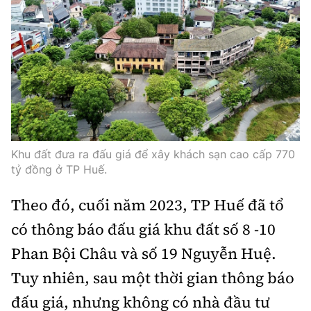
Infographic
Cơ quan chủ quản: Bộ Xây dựng
Số 2 Nguyễn Công Hoan, phường Giảng Võ, Hà Nội.
Tổng Biên tập:
Khu đất đưa ra đấu giá để xây khách sạn cao cấp 770
Nguyễn Thị Hồng Nga
tỷ đồng ở TP Huế.
Phó Tổng Biên tập:
Theo đó, cuối năm 2023, TP Huế đã tổ
Nguyễn Sơn Tùng, Nguyễn Đức Thắng,
có thông báo đấu giá khu đất số 8 -10
La Đức Hùng
Phan Bội Châu và số 19 Nguyễn Huệ.
Giấy phép số 02/GP-BC, cấp ngày 22/4/2025.
Tuy nhiên, sau một thời gian thông báo
Chuyên trang của Báo Xây dựng
đấu giá, nhưng không có nhà đầu tư