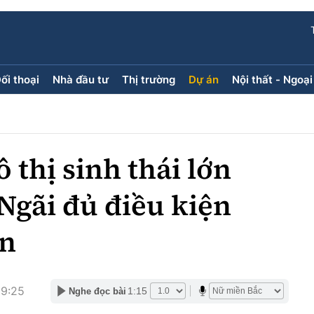
ối thoại
Nhà đầu tư
Thị trường
Dự án
Nội thất - Ngoại
ối thoại
Nhà đầu tư
Thị trường
Dự án
ăng kính
Doanh nghiệp
Điểm tin
Chung cư
Doanh nhân
Mua bán
Đất nền
 thị sinh thái lớn
Giới thiệu dự án
Nhà ở xã 
Góc cư d
Ngãi đủ điều kiện
ốn
Trang ch
Infographic
Sách V
19:25
1:15
Nghe đọc bài