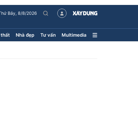
Thứ Bảy, 8/8/2026
 thất
Nhà đẹp
Tư vấn
Multimedia
Nội thất – Ngoại thất
Nhà đẹp
Xu hướng tiêu dùng
Kiến trúc
Phong thủy
hội
ân
uyên mục
ận tải
Sách Nhà thầu