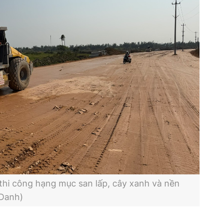
thi công hạng mục san lấp, cây xanh và nền
 Danh)