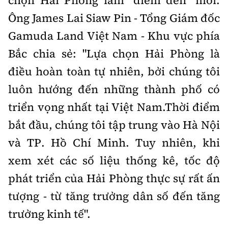
chọn Hải Phòng làm "điểm đến" mới.
Ông James Lai Siaw Pin - Tổng Giám đốc
Infographic
Gamuda Land Việt Nam - Khu vực phía
Bắc chia sẻ: "Lựa chọn Hải Phòng là
điều hoàn toàn tự nhiên, bởi chúng tôi
Cơ quan chủ quản: Bộ Xây dựng
luôn hướng đến những thành phố có
Số 2 Nguyễn Công Hoan, phường Giảng Võ, Hà Nội.
triển vọng nhất tại Việt Nam.Thời điểm
Tổng Biên tập:
bắt đầu, chúng tôi tập trung vào Hà Nội
Nguyễn Thị Hồng Nga
và TP. Hồ Chí Minh. Tuy nhiên, khi
Phó Tổng Biên tập:
Nguyễn Sơn Tùng, Nguyễn Đức Thắng,
xem xét các số liệu thống kê, tốc độ
La Đức Hùng
phát triển của Hải Phòng thực sự rất ấn
Giấy phép số 02/GP-BC, cấp ngày 22/4/2025.
tượng - từ tăng trưởng dân số đến tăng
trưởng kinh tế".
Chuyên trang của Báo Xây dựng