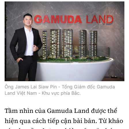
Hotline:
Quảng cáo và Phát hành:
0901 514 799
0915 057 282
Email: bandoc@baoxaydung.vn
Cấm sao chép dưới mọi hình thức nếu không có sự
chấp thuận bằng văn bản.
Thông tin tòa soạn
Ông James Lai Siaw Pin - Tổng Giám đốc Gamuda
Land Việt Nam - Khu vực phía Bắc.
Tầm nhìn của Gamuda Land được thể
hiện qua cách tiếp cận bài bản. Từ khảo