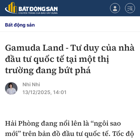
Bất động sản
Gamuda Land - Tư duy của nhà
CHUYÊN MỤC
đầu tư quốc tế tại một thị
Chính sách
trường đang bứt phá
Tiêu điểm
Quy hoạch hạ tầng
Nhi Nhi
13/12/2025, 14:01
Hạ tầng
Đối thoại
Quy hoạch
Lăng kính
Nhà đầu tư
Hải Phòng đang nổi lên là “ngôi sao
mới” trên bản đồ đầu tư quốc tế. Tốc độ
Doanh nghiệp
Thị trường