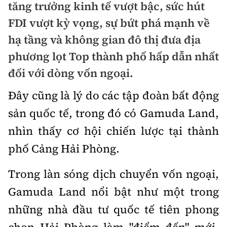
tăng trưởng kinh tế vượt bậc, sức hút
Doanh nhân
FDI vượt kỳ vọng, sự bứt phá mạnh về
Điểm tin
Dự án
hạ tầng và không gian đô thị đưa địa
Mua bán
Chung cư
phương lọt Top thành phố hấp dẫn nhất
Nội thất - ngoại thất
đối với dòng vốn ngoại.
Giới thiệu dự án
Đất nền
Xu hướng tiêu dùng
Nhà đẹp
Đây cũng là lý do các tập đoàn bất động
Nhà ở xã hội
sản quốc tế, trong đó có Gamuda Land,
Kiến trúc phong thủy
Tư vấn
Góc cư dân
nhìn thấy cơ hội chiến lược tại thành
phố Cảng Hải Phòng.
Video
Trong làn sóng dịch chuyển vốn ngoại,
Multimedia
Gamuda Land nổi bật như một trong
Emagazine
những nhà đầu tư quốc tế tiên phong
Sách Vận tải
Sách Nhà thầu
Photo