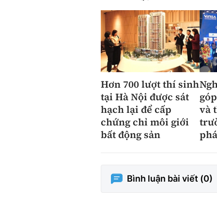
Hơn 700 lượt thí sinh
Ngh
tại Hà Nội được sát
góp
hạch lại để cấp
và 
chứng chỉ môi giới
trư
bất động sản
phá
Bình luận bài viết (
0
)