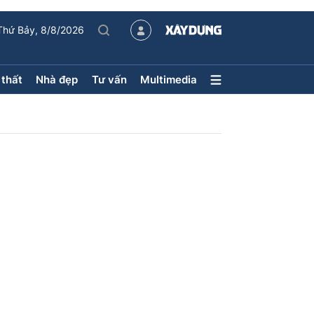
Thứ Bảy, 8/8/2026
 thất
Nhà đẹp
Tư vấn
Multimedia
Nội thất – Ngoại thất
Nhà đẹp
Xu hướng tiêu dùng
Kiến trúc
Phong thủy
hội
ân
uyên mục
ận tải
Sách Nhà thầu