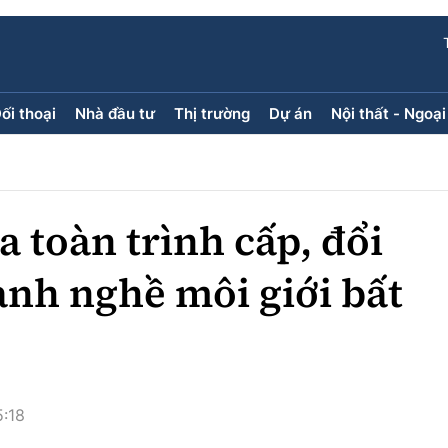
ối thoại
Nhà đầu tư
Thị trường
Dự án
Nội thất - Ngoại
ối thoại
Nhà đầu tư
Thị trường
Dự án
ăng kính
Doanh nghiệp
Điểm tin
Chung cư
Doanh nhân
Mua bán
Đất nền
a toàn trình cấp, đổi
Giới thiệu dự án
Nhà ở xã 
Góc cư d
ành nghề môi giới bất
Trang ch
Infographic
Sách V
5:18