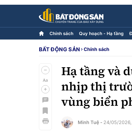
Chính sách
Quy hoạch - Hạ tầng
Đ
BẤT ĐỘNG SẢN
Chính sách
Chính sách
Quy hoạch - Hạ tầng
Đ
Tiêu điểm
Hạ tầng
L
Quy hoạch
Hạ tầng và d
nhịp thị trư
Góp ý phản ảnh
vùng biển p
Multimedia
Video
Emagazine
Photo
Minh Tuệ -
24/05/2026,