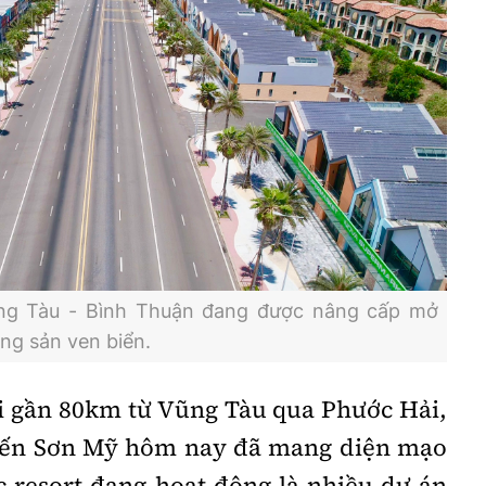
ng Tàu - Bình Thuận đang được nâng cấp mở
ộng sản ven biển.
i gần 80km từ Vũng Tàu qua Phước Hải,
đến Sơn Mỹ hôm nay đã mang diện mạo
c resort đang hoạt động là nhiều dự án