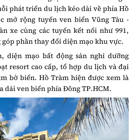
ỗi phát triển du lịch kéo dài về phía Hồ
ệc mở rộng tuyến ven biển Vũng Tàu -
làn xe cùng các tuyến kết nối như 991,
g góp phần thay đổi diện mạo khu vực.
m, diện mạo bất động sản nghỉ dưỡng
ạt resort cao cấp, tổ hợp du lịch và đại
0km bờ biển. Hồ Tràm hiện được xem là
ủa dải ven biển phía Đông TP.HCM.