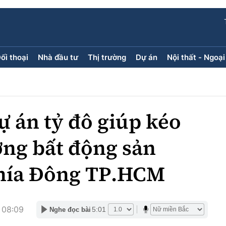
ối thoại
Nhà đầu tư
Thị trường
Dự án
Nội thất - Ngoại
ối thoại
Nhà đầu tư
Thị trường
Dự án
ăng kính
Doanh nghiệp
Điểm tin
Chung cư
Doanh nhân
Mua bán
Đất nền
ự án tỷ đô giúp kéo
Giới thiệu dự án
Nhà ở xã 
Góc cư d
ờng bất động sản
hía Đông TP.HCM
Trang ch
Infographic
Sách V
 08:09
5:01
Nghe đọc bài