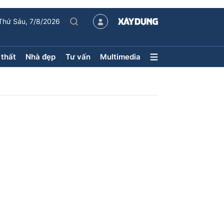
Thứ Sáu, 7/8/2026
 thất
Nhà đẹp
Tư vấn
Multimedia
Nội thất – Ngoại thất
Nhà đẹp
Xu hướng tiêu dùng
Kiến trúc
Phong thủy
hội
ân
uyên mục
ận tải
Sách Nhà thầu