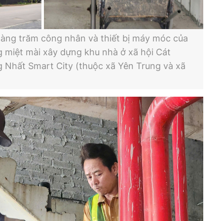
àng trăm công nhân và thiết bị máy móc của
 miệt mài xây dựng khu nhà ở xã hội Cát
 Nhất Smart City (thuộc xã Yên Trung và xã