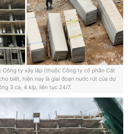
 Công ty xây lắp (thuộc Công ty cổ phần Cát
ho biết, hiện nay là giai đoạn nước rút của dự
ng 3 ca, 4 kíp, liên tục 24/7.