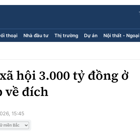
ối thoại
Nhà đầu tư
Thị trường
Dự án
Nội thất - Ngoại
ối thoại
Nhà đầu tư
Thị trường
Dự án
ăng kính
Doanh nghiệp
Điểm tin
Chung cư
Doanh nhân
Mua bán
Đất nền
xã hội 3.000 tỷ đồng ở
Giới thiệu dự án
Nhà ở xã 
Góc cư d
 về đích
Trang ch
026, 15:45
Infographic
Sách V