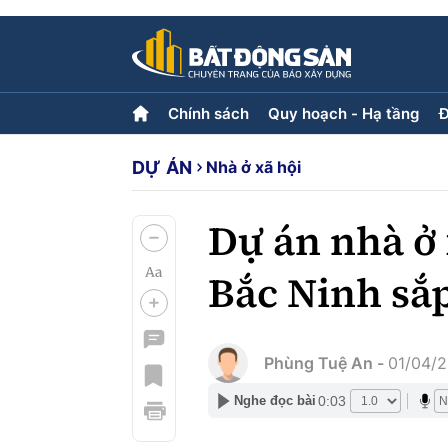
Chính sách
Quy hoạch - Hạ tầng
Đ
DỰ ÁN
Nhà ở xã hội
Chính sách
Quy hoạch - Hạ tầng
Đ
Tiêu điểm
Hạ tầng
L
Quy hoạch
Dự án nhà ở 
Bắc Ninh sắp
Góp ý phản ảnh
Multimedia
Phùng Tuệ An -
01/04/2
Video
Emagazine
Photo
0:03
Nghe đọc bài