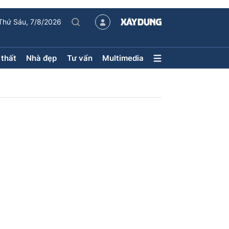
Thứ Sáu, 7/8/2026
 thất
Nhà đẹp
Tư vấn
Multimedia
Nội thất – Ngoại thất
Nhà đẹp
Xu hướng tiêu dùng
Kiến trúc
Phong thủy
hội
ân
uyên mục
ận tải
Sách Nhà thầu