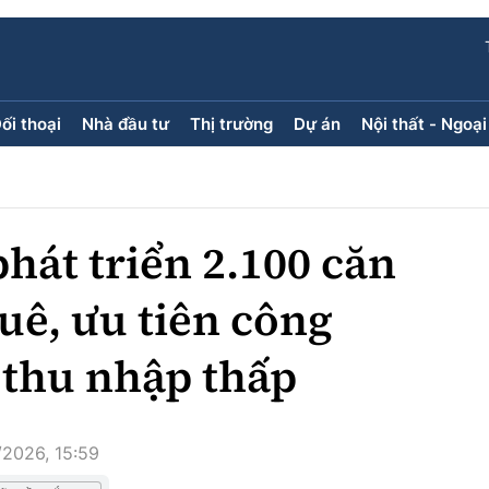
ối thoại
Nhà đầu tư
Thị trường
Dự án
Nội thất - Ngoại
ối thoại
Nhà đầu tư
Thị trường
Dự án
ăng kính
Doanh nghiệp
Điểm tin
Chung cư
Doanh nhân
Mua bán
Đất nền
hát triển 2.100 căn
Giới thiệu dự án
Nhà ở xã 
Góc cư d
uê, ưu tiên công
 thu nhập thấp
Trang ch
Infographic
Sách V
/2026, 15:59