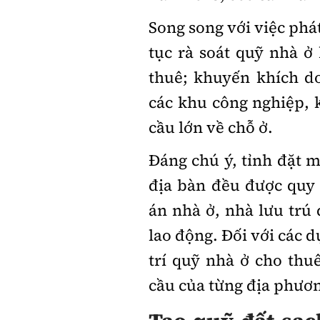
Song song với việc phá
tục rà soát quỹ nhà ở
thuê; khuyến khích d
các khu công nghiệp, k
cầu lớn về chỗ ở.
Đáng chú ý, tỉnh đặt m
địa bàn đều được quy
án nhà ở, nhà lưu trú
lao động. Đối với các d
trí quỹ nhà ở cho th
cầu của từng địa phươ