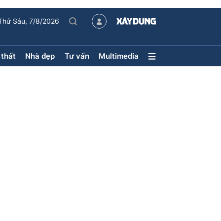
Thứ Sáu, 7/8/2026
 thất
Nhà đẹp
Tư vấn
Multimedia
Nội thất – Ngoại thất
Nhà đẹp
Xu hướng tiêu dùng
Kiến trúc
Phong thủy
hội
ân
uyên mục
ận tải
Sách Nhà thầu