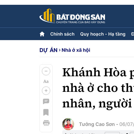
Chính sách
Quy hoạch - Hạ tầng
Đ
DỰ ÁN
Nhà ở xã hội
Chính sách
Quy hoạch - Hạ tầng
Đ
Tiêu điểm
Hạ tầng
L
Quy hoạch
Khánh Hòa p
nhà ở cho th
Góp ý phản ảnh
nhân, người
Multimedia
Video
Emagazine
Photo
Tưởng Cao Sơn -
06/07