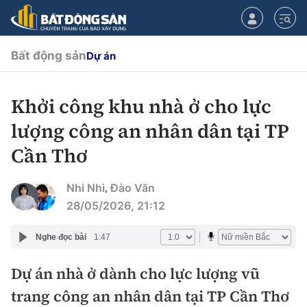
Bất động sản
Dự án
Khởi công khu nhà ở cho lực
CHUYÊN MỤC
lượng công an nhân dân tại TP
Chính sách
Cần Thơ
Tiêu điểm
Quy hoạch hạ tầng
Nhi Nhi
Đào Văn
,
28/05/2026, 21:12
Hạ tầng
Đối thoại
Nghe đọc bài
1:47
Quy hoạch
Lăng kính
Nhà đầu tư
Dự án nhà ở dành cho lực lượng vũ
trang công an nhân dân tại TP Cần Thơ
Doanh nghiệp
Thị trường