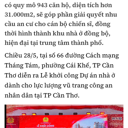
có quy mô 943 căn hộ, diện tích hơn
Doanh nhân
Điểm tin
31.000m2, sẽ góp phần giải quyết nhu
Dự án
cầu an cư cho cán bộ chiến sĩ, đồng
Mua bán
Chung cư
thời hình thành khu nhà ở đồng bộ,
Nội thất - ngoại thất
Giới thiệu dự án
hiện đại tại trung tâm thành phố.
Đất nền
Xu hướng tiêu dùng
Nhà đẹp
Chiều 28/5, tại số 66 đường Cách mạng
Nhà ở xã hội
Kiến trúc phong thủy
Tháng Tám, phường Cái Khế, TP Cần
Tư vấn
Góc cư dân
Thơ diễn ra Lễ khởi công Dự án nhà ở
Video
dành cho lực lượng vũ trang công an
nhân dân tại TP Cần Thơ.
Multimedia
Emagazine
Sách Vận tải
Sách Nhà thầu
Photo