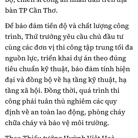
Hotline:
Quảng cáo và Phát hành:
bàn TP Cần Thơ.
0901 514 799
0915 057 282
Email: bandoc@baoxaydung.vn
Để bảo đảm tiến độ và chất lượng công
Cấm sao chép dưới mọi hình thức nếu không có sự
trình, Thứ trưởng yêu cầu chủ đầu tư
chấp thuận bằng văn bản.
cùng các đơn vị thi công tập trung tối đa
nguồn lực, triển khai dự án theo đúng
tiêu chuẩn kỹ thuật, bảo đảm tính hiện
đại và đồng bộ về hạ tầng kỹ thuật, hạ
Thông tin tòa soạn
tầng xã hội. Đồng thời, quá trình thi
công phải tuân thủ nghiêm các quy
định về an toàn lao động, phòng cháy
chữa cháy và bảo vệ môi trường.