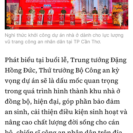
Infographic
Nghi thức khởi công dự án nhà ở dành cho lực lượng
Cơ quan chủ quản: Bộ Xây dựng
vũ trang công an nhân dân tại TP Cần Thơ.
Số 2 Nguyễn Công Hoan, phường Giảng Võ, Hà Nội.
Phát biểu tại buổi lễ, Trung tướng Đặng
Tổng Biên tập:
Hồng Đức, Thứ trưởng Bộ Công an kỳ
Nguyễn Thị Hồng Nga
vọng dự án sẽ là dấu mốc quan trọng
Phó Tổng Biên tập:
trong quá trình hình thành khu nhà ở
Nguyễn Sơn Tùng, Nguyễn Đức Thắng,
La Đức Hùng
đồng bộ, hiện đại, góp phần bảo đảm
an sinh, cải thiện điều kiện sinh hoạt và
Giấy phép số 02/GP-BC, cấp ngày 22/4/2025.
nâng cao chất lượng đời sống cho cán
Chuyên trang của Báo Xây dựng
bộ, chiến sĩ công an nhân dân trên địa