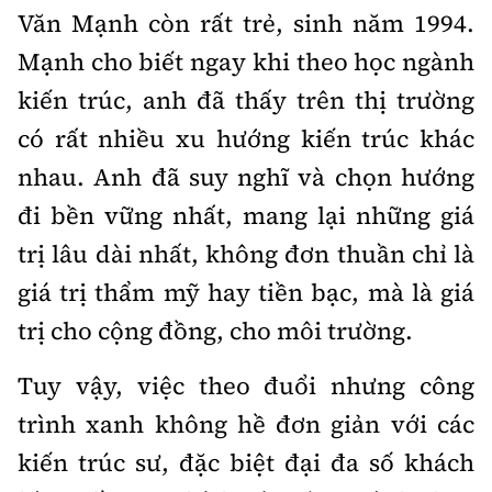
Hotline:
Quảng cáo và Phát hành:
Văn Mạnh còn rất trẻ, sinh năm 1994.
0901 514 799
0915 057 282
Mạnh cho biết ngay khi theo học ngành
Email: bandoc@baoxaydung.vn
kiến trúc, anh đã thấy trên thị trường
Cấm sao chép dưới mọi hình thức nếu không có sự
chấp thuận bằng văn bản.
có rất nhiều xu hướng kiến trúc khác
nhau. Anh đã suy nghĩ và chọn hướng
đi bền vững nhất, mang lại những giá
trị lâu dài nhất, không đơn thuần chỉ là
Thông tin tòa soạn
giá trị thẩm mỹ hay tiền bạc, mà là giá
trị cho cộng đồng, cho môi trường.
Tuy vậy, việc theo đuổi nhưng công
trình xanh không hề đơn giản với các
kiến trúc sư, đặc biệt đại đa số khách