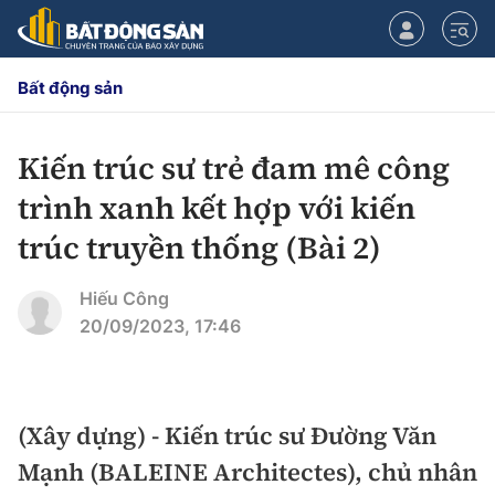
Bất động sản
Kiến trúc sư trẻ đam mê công
CHUYÊN MỤC
trình xanh kết hợp với kiến
Chính sách
trúc truyền thống (Bài 2)
Tiêu điểm
Quy hoạch hạ tầng
Hiếu Công
20/09/2023, 17:46
Hạ tầng
Đối thoại
Quy hoạch
Lăng kính
Nhà đầu tư
(Xây dựng) - Kiến trúc sư Đường Văn
Mạnh (BALEINE Architectes), chủ nhân
Doanh nghiệp
Thị trường