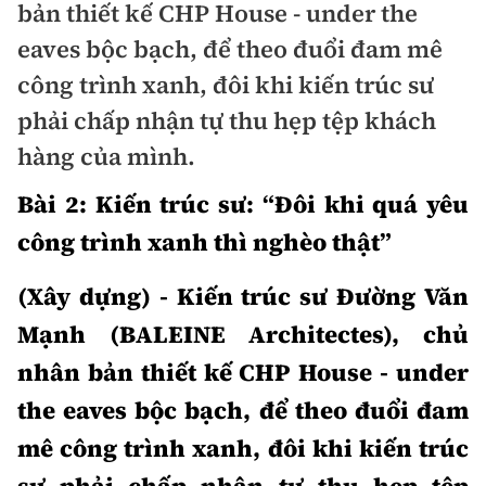
bản thiết kế CHP House - under the
Doanh nhân
eaves bộc bạch, để theo đuổi đam mê
Điểm tin
Dự án
công trình xanh, đôi khi kiến trúc sư
Mua bán
Chung cư
phải chấp nhận tự thu hẹp tệp khách
Nội thất - ngoại thất
hàng của mình.
Giới thiệu dự án
Đất nền
Xu hướng tiêu dùng
Nhà đẹp
Bài 2: Kiến trúc sư: “Đôi khi quá yêu
Nhà ở xã hội
công trình xanh thì nghèo thật”
Kiến trúc phong thủy
Tư vấn
Góc cư dân
(Xây dựng) - Kiến trúc sư Đường Văn
Video
Mạnh (BALEINE Architectes), chủ
nhân bản thiết kế CHP House - under
Multimedia
the eaves bộc bạch, để theo đuổi đam
Emagazine
mê công trình xanh, đôi khi kiến trúc
Sách Vận tải
Sách Nhà thầu
Photo