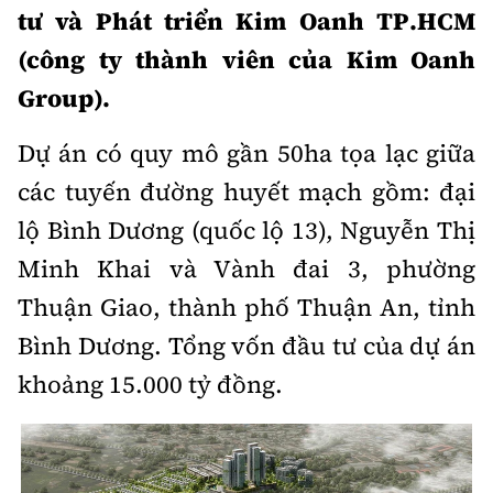
tư và Phát triển Kim Oanh TP.HCM
Infographic
(công ty thành viên của Kim Oanh
Group).
Dự án có quy mô gần 50ha tọa lạc giữa
Cơ quan chủ quản: Bộ Xây dựng
các tuyến đường huyết mạch gồm: đại
Số 2 Nguyễn Công Hoan, phường Giảng Võ, Hà Nội.
lộ Bình Dương (quốc lộ 13), Nguyễn Thị
Tổng Biên tập:
Minh Khai và Vành đai 3, phường
Nguyễn Thị Hồng Nga
Thuận Giao, thành phố Thuận An, tỉnh
Phó Tổng Biên tập:
Bình Dương. Tổng vốn đầu tư của dự án
Nguyễn Sơn Tùng, Nguyễn Đức Thắng,
La Đức Hùng
khoảng 15.000 tỷ đồng.
Giấy phép số 02/GP-BC, cấp ngày 22/4/2025.
Chuyên trang của Báo Xây dựng