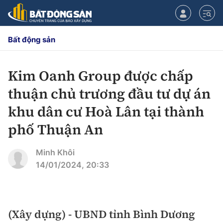
Bất động sản
Kim Oanh Group được chấp
CHUYÊN MỤC
thuận chủ trương đầu tư dự án
Chính sách
khu dân cư Hoà Lân tại thành
phố Thuận An
Tiêu điểm
Quy hoạch hạ tầng
Minh Khôi
Hạ tầng
Đối thoại
14/01/2024, 20:33
Quy hoạch
Lăng kính
Nhà đầu tư
(Xây dựng) - UBND tỉnh Bình Dương
Doanh nghiệp
Thị trường