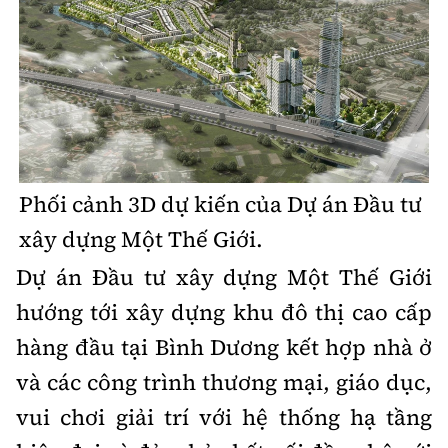
Hotline:
Quảng cáo và Phát hành:
0901 514 799
0915 057 282
Email: bandoc@baoxaydung.vn
Cấm sao chép dưới mọi hình thức nếu không có sự
chấp thuận bằng văn bản.
Phối cảnh 3D dự kiến của Dự án Đầu tư
xây dựng Một Thế Giới.
Thông tin tòa soạn
Dự án Đầu tư xây dựng Một Thế Giới
hướng tới xây dựng khu đô thị cao cấp
hàng đầu tại Bình Dương kết hợp nhà ở
và các công trình thương mại, giáo dục,
vui chơi giải trí với hệ thống hạ tầng