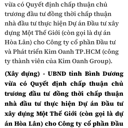
vừa có Quyết định chấp thuận chủ
Doanh nhân
Điểm tin
trương đầu tư đồng thời chấp thuận
Dự án
nhà đầu tư thực hiện Dự án Đầu tư xây
Mua bán
Chung cư
dựng Một Thế Giới (còn gọi là dự án
Nội thất - ngoại thất
Giới thiệu dự án
Hòa Lân) cho Công ty cổ phần Đầu tư
Đất nền
Xu hướng tiêu dùng
Nhà đẹp
và Phát triển Kim Oanh TP.HCM (công
Nhà ở xã hội
ty thành viên của Kim Oanh Group).
Kiến trúc phong thủy
Tư vấn
Góc cư dân
(Xây dựng) - UBND tỉnh Bình Dương
vừa có Quyết định chấp thuận chủ
Video
trương đầu tư đồng thời chấp thuận
Multimedia
nhà đầu tư thực hiện Dự án Đầu tư
xây dựng Một Thế Giới (còn gọi là dự
Emagazine
Sách Vận tải
Sách Nhà thầu
án Hòa Lân) cho Công ty cổ phần Đầu
Photo