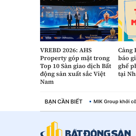
VREBD 2026: AHS
Cảng 
Property góp mặt trong
báo g
Top 10 Sàn giao dịch Bất
ghế p
động sản xuất sắc Việt
tại Nh
Nam
BẠN CẦN BIẾT
MIK Group khởi cô