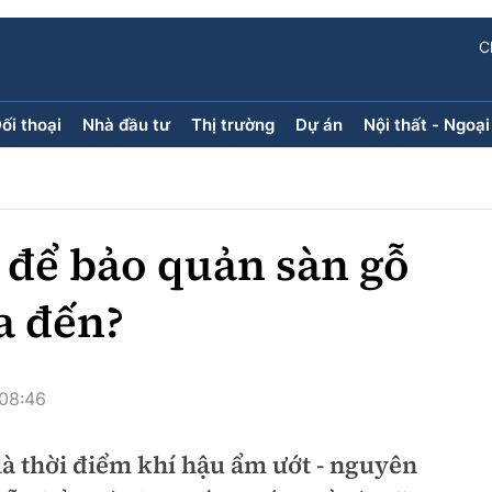
C
ối thoại
Nhà đầu tư
Thị trường
Dự án
Nội thất - Ngoại
ối thoại
Nhà đầu tư
Thị trường
Dự án
ăng kính
Doanh nghiệp
Điểm tin
Chung cư
Doanh nhân
Mua bán
Đất nền
 để bảo quản sàn gỗ
Giới thiệu dự án
Nhà ở xã 
Góc cư d
a đến?
Trang ch
 08:46
Infographic
Sách V
à thời điểm khí hậu ẩm ướt - nguyên