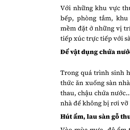
Với những khu vực th
bếp, phòng tắm, khu 
mềm đặt ở những vị trí
tiếp xúc trực tiếp với s
Để vật dụng chứa nướ
Trong quá trình sinh h
thức ăn xuống sàn nhà
thau, chậu chứa nước...
nhà để không bị rơi vỡ
Hút ẩm, lau sàn gỗ t
Vào mùa mưa, độ ẩm tr