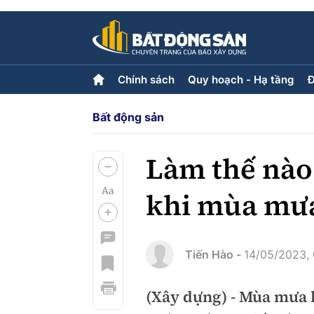
Chính sách
Quy hoạch - Hạ tầng
Đ
Bất động sản
Chính sách
Quy hoạch - Hạ tầng
Đ
Tiêu điểm
Hạ tầng
L
Quy hoạch
Làm thế nào
khi mùa mư
Góp ý phản ảnh
Multimedia
Tiến Hào -
14/05/2023,
Video
Emagazine
Photo
(Xây dựng) - Mùa mưa l