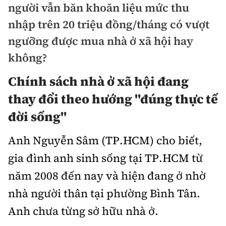
người vẫn băn khoăn liệu mức thu
Doanh nhân
Điểm tin
nhập trên 20 triệu đồng/tháng có vượt
Dự án
ngưỡng được mua nhà ở xã hội hay
Mua bán
Chung cư
không?
Nội thất - ngoại thất
Giới thiệu dự án
Đất nền
Chính sách nhà ở xã hội đang
Xu hướng tiêu dùng
Nhà đẹp
thay đổi theo hướng "đúng thực tế
Nhà ở xã hội
Kiến trúc phong thủy
đời sống"
Tư vấn
Góc cư dân
Anh Nguyễn Sâm (TP.HCM) cho biết,
Video
gia đình anh sinh sống tại TP.HCM từ
năm 2008 đến nay và hiện đang ở nhờ
Multimedia
nhà người thân tại phường Bình Tân.
Emagazine
Anh chưa từng sở hữu nhà ở.
Sách Vận tải
Sách Nhà thầu
Photo