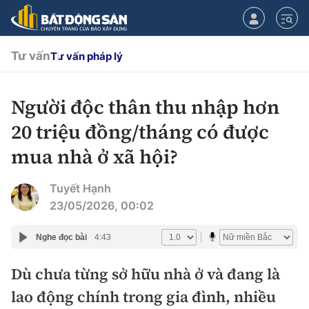
Tư vấn
Tư vấn pháp lý
Người độc thân thu nhập hơn
CHUYÊN MỤC
20 triệu đồng/tháng có được
Chính sách
mua nhà ở xã hội?
Tiêu điểm
Quy hoạch hạ tầng
Tuyết Hạnh
23/05/2026, 00:02
Hạ tầng
Đối thoại
Nghe đọc bài
4:43
Quy hoạch
Lăng kính
Nhà đầu tư
Dù chưa từng sở hữu nhà ở và đang là
lao động chính trong gia đình, nhiều
Doanh nghiệp
Thị trường