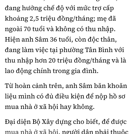
Hotline:
Quảng cáo và Phát hành:
đang hưởng chế độ với mức trợ cấp
0901 514 799
0915 057 282
khoảng 2,5 triệu đồng/tháng; mẹ đã
Email: bandoc@baoxaydung.vn
ngoài 70 tuổi và không có thu nhập.
Cấm sao chép dưới mọi hình thức nếu không có sự
chấp thuận bằng văn bản.
Hiện anh Sâm 36 tuổi, còn độc thân,
đang làm việc tại phường Tân Bình với
thu nhập hơn 20 triệu đồng/tháng và là
lao động chính trong gia đình.
Thông tin tòa soạn
Từ hoàn cảnh trên, anh Sâm băn khoăn
liệu mình có đủ điều kiện để nộp hồ sơ
mua nhà ở xã hội hay không.
Đại diện Bộ Xây dựng cho biết, để được
mua nhà ở xã hội
, người dân phải thuộc