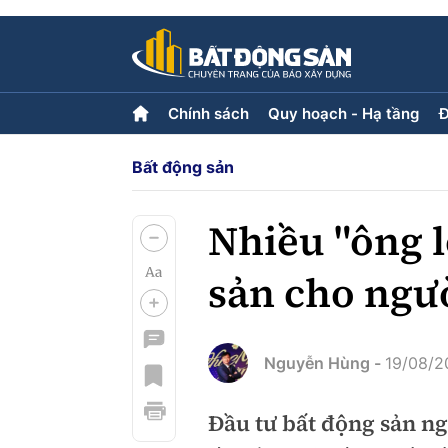
Chính sách
Quy hoạch - Hạ tầng
Đ
Bất động sản
Chính sách
Quy hoạch - Hạ tầng
Đ
Tiêu điểm
Hạ tầng
L
Quy hoạch
Nhiều "ông l
sản cho ngườ
Góp ý phản ảnh
Multimedia
Nguyễn Hùng -
19/08/2
Video
Emagazine
Photo
Đầu tư bất động sản ng