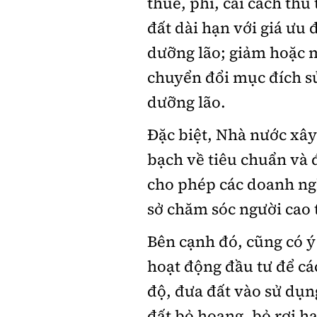
thuế, phí, cải cách thủ
đất dài hạn với giá ưu
dưỡng lão; giảm hoặc 
chuyển đổi mục đích s
dưỡng lão.
Đặc biệt, Nhà nước xây
bạch về tiêu chuẩn và 
cho phép các doanh ngh
sở chăm sóc người cao t
Bên cạnh đó, cũng có ý
hoạt động đầu tư để cá
độ, đưa đất vào sử dụn
đất bỏ hoang, bỏ rơi hạ