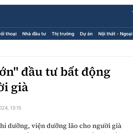
ối thoại
Nhà đầu tư
Thị trường
Dự án
Nội thất - Ngoại
ối thoại
Nhà đầu tư
Thị trường
Dự án
ăng kính
Doanh nghiệp
Điểm tin
Chung cư
Doanh nhân
Mua bán
Đất nền
ớn" đầu tư bất động
Giới thiệu dự án
Nhà ở xã 
Góc cư d
i già
Trang ch
024, 13:15
Infographic
Sách V
hỉ dưỡng, viện dưỡng lão cho người già