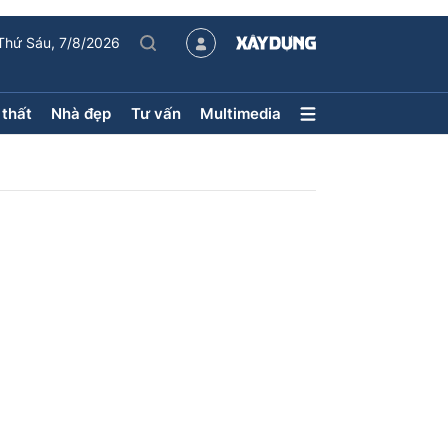
Thứ Sáu, 7/8/2026
 thất
Nhà đẹp
Tư vấn
Multimedia
Nội thất – Ngoại thất
Nhà đẹp
Xu hướng tiêu dùng
Kiến trúc
Phong thủy
hội
ân
uyên mục
ận tải
Sách Nhà thầu