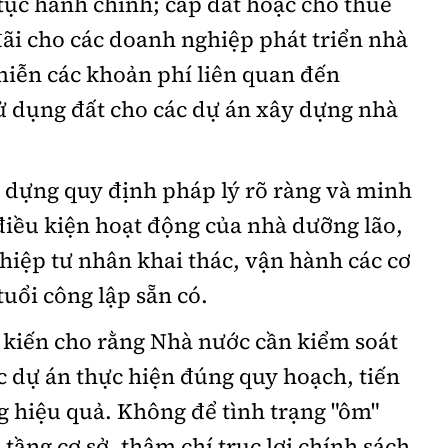
 tục hành chính; cấp đất hoặc cho thuê
 đãi cho các doanh nghiệp phát triển nhà
miễn các khoản phí liên quan đến
ử dụng đất cho các dự án xây dựng nhà
 dựng quy định pháp lý rõ ràng và minh
điều kiện hoạt động của nhà dưỡng lão,
iệp tư nhân khai thác, vận hành các cơ
uổi công lập sẵn có.
 kiến cho rằng Nhà nước cần kiểm soát
c dự án thực hiện đúng quy hoạch, tiến
g hiệu quả. Không để tình trạng "ôm"
 tầng cơ sở, thậm chí trục lợi chính sách