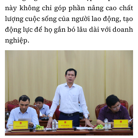
này không chỉ góp phần nâng cao chất
Infographic
lượng cuộc sống của người lao động, tạo
động lực để họ gắn bó lâu dài với doanh
nghiệp.
Cơ quan chủ quản: Bộ Xây dựng
Số 2 Nguyễn Công Hoan, phường Giảng Võ, Hà Nội.
Tổng Biên tập:
Nguyễn Thị Hồng Nga
Phó Tổng Biên tập:
Nguyễn Sơn Tùng, Nguyễn Đức Thắng,
La Đức Hùng
Giấy phép số 02/GP-BC, cấp ngày 22/4/2025.
Chuyên trang của Báo Xây dựng