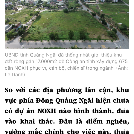
UBND tỉnh Quảng Ngãi đã thống nhất giới thiệu khu
đất rộng gần 17.000m2 để Công an tỉnh xây dựng 675
căn NOXH phục vụ cán bộ, chiến sĩ trong ngành. (Ảnh:
Lê Danh)
So với các địa phương lân cận, khu
vực phía Đông Quảng Ngãi hiện chưa
có dự án NOXH nào hình thành, đưa
vào khai thác. Đâu là điểm nghẽn,
vướng mắc chính cho việc này, thưa