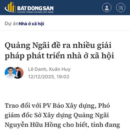
Dự án
Nhà ở xã hội
Quảng Ngãi đề ra nhiều giải
CHUYÊN MỤC
pháp phát triển nhà ở xã hội
Chính sách
Lê Danh
Xuân Huy
,
Tiêu điểm
12/12/2025, 19:02
Quy hoạch hạ tầng
Hạ tầng
Đối thoại
Trao đổi với PV Báo Xây dựng, Phó
Quy hoạch
Lăng kính
Nhà đầu tư
giám đốc Sở Xây dựng Quảng Ngãi
Nguyễn Hữu Hồng cho biết, tỉnh đang
Doanh nghiệp
Thị trường