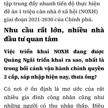
tập trung đẩy nhanh tiến độ thực hiện
Doanh nhân
Điểm tin
đề án 1 triệu căn nhà ở xã hội (NOXH)
Dự án
giai đoạn 2021-2030 của Chính phủ.
Mua bán
Chung cư
Nội thất - ngoại thất
Nhu cầu rất lớn, nhiều nhà
Giới thiệu dự án
Đất nền
đầu tư quan tâm
Xu hướng tiêu dùng
Nhà đẹp
Nhà ở xã hội
Việc triển khai NOXH đang được
Kiến trúc phong thủy
Tư vấn
Quảng Ngãi triển khai ra sao, nhất là
Góc cư dân
trong bối cảnh vận hành chính quyền
Video
2 cấp, sáp nhập hiện nay, thưa ông?
Multimedia
Có nơi ở ổn định là mơ ước của rất
Emagazine
nhiều gia đình công nhân cũng như
Sách Vận tải
Sách Nhà thầu
những người có thu nhập thấp. Điều
Photo