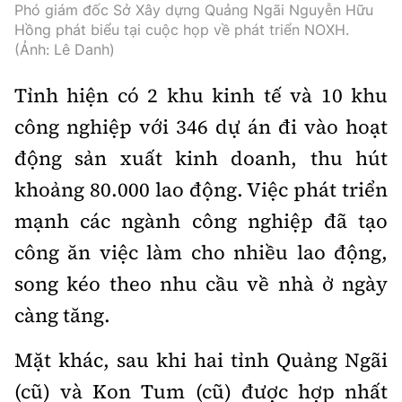
Hotline:
Quảng cáo và Phát hành:
Phó giám đốc Sở Xây dựng Quảng Ngãi Nguyễn Hữu
0901 514 799
0915 057 282
Hồng phát biểu tại cuộc họp về phát triển NOXH.
(Ảnh: Lê Danh)
Email: bandoc@baoxaydung.vn
Cấm sao chép dưới mọi hình thức nếu không có sự
Tỉnh hiện có 2 khu kinh tế và 10 khu
chấp thuận bằng văn bản.
công nghiệp với 346 dự án đi vào hoạt
động sản xuất kinh doanh, thu hút
khoảng 80.000 lao động. Việc phát triển
mạnh các ngành công nghiệp đã tạo
Thông tin tòa soạn
công ăn việc làm cho nhiều lao động,
song kéo theo nhu cầu về nhà ở ngày
càng tăng.
Mặt khác, sau khi hai tỉnh Quảng Ngãi
(cũ) và Kon Tum (cũ) được hợp nhất