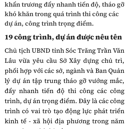
khẩn trương đẩy nhanh tiến độ, tháo gỡ
Doanh nhân
Điểm tin
khó khăn trong quá trình thi công các
Dự án
dự án, công trình trọng điểm.
Mua bán
Chung cư
Nội thất - ngoại thất
19 công trình, dự án được nêu tên
Giới thiệu dự án
Đất nền
Xu hướng tiêu dùng
Chủ tịch UBND tỉnh Sóc Trăng Trần Văn
Nhà đẹp
Nhà ở xã hội
Lâu vừa yêu cầu Sở Xây dựng chủ trì,
Kiến trúc phong thủy
Tư vấn
phối hợp với các sở, ngành và Ban Quản
Góc cư dân
lý dự án tập trung tháo gỡ vướng mắc,
Video
đẩy nhanh tiến độ thi công các công
trình, dự án
trọng điểm. Đây là các công
Multimedia
trình có vai trò tạo động lực phát triển
Emagazine
kinh tế - xã hội địa phương trong năm
Sách Vận tải
Sách Nhà thầu
Photo