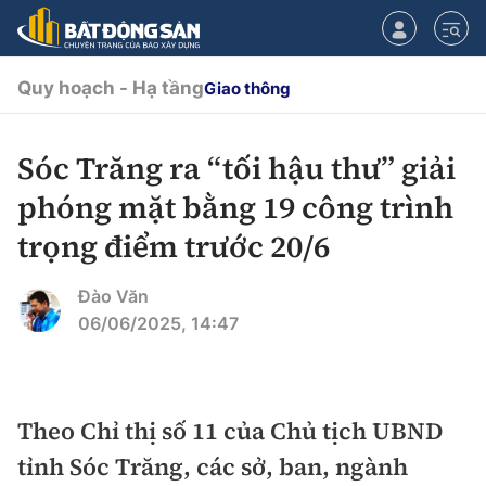
Quy hoạch - Hạ tầng
Giao thông
Sóc Trăng ra “tối hậu thư” giải
CHUYÊN MỤC
phóng mặt bằng 19 công trình
Chính sách
trọng điểm trước 20/6
Tiêu điểm
Quy hoạch hạ tầng
Đào Văn
06/06/2025, 14:47
Hạ tầng
Đối thoại
Quy hoạch
Lăng kính
Nhà đầu tư
Theo Chỉ thị số 11 của Chủ tịch UBND
tỉnh Sóc Trăng, các sở, ban, ngành
Doanh nghiệp
Thị trường