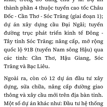
Hotline:
Quảng cáo và Phát hành:
thành phần 4 thuộc tuyến cao tốc Châu
0901 514 799
0915 057 282
Đốc - Cần Thơ - Sóc Trăng (giai đoạn 1);
Email: bandoc@baoxaydung.vn
Cấm sao chép dưới mọi hình thức nếu không có sự
dự án xây dựng cầu Đại Ngãi; tuyến
chấp thuận bằng văn bản.
đường trục phát triển kinh tế Đông -
Tây tỉnh Sóc Trăng; nâng cấp, mở rộng
quốc lộ 91B (tuyến Nam sông Hậu) qua
các tỉnh: Cần Thơ, Hậu Giang, Sóc
Thông tin tòa soạn
Trăng và Bạc Liêu.
Ngoài ra, còn có 12 dự án đầu tư xây
dựng, sửa chữa, nâng cấp đường giao
thông và xây cầu mới trên địa bàn tỉnh.
Một số dự án khác như: Đầu tư hệ thống