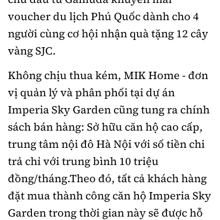
Hotline:
Quảng cáo và Phát hành:
voucher du lịch Phú Quốc dành cho 4
0901 514 799
0915 057 282
người cùng cơ hội nhận quà tặng 12 cây
Email: bandoc@baoxaydung.vn
Cấm sao chép dưới mọi hình thức nếu không có sự
vàng SJC.
chấp thuận bằng văn bản.
Không chịu thua kém, MIK Home - đơn
vị quản lý và phân phối tại dự án
Imperia Sky Garden cũng tung ra chính
sách bán hàng: Sở hữu căn hộ cao cấp,
Thông tin tòa soạn
trung tâm nội đô Hà Nội với số tiền chi
trả chỉ với trung bình 10 triệu
đồng/tháng.Theo đó, tất cả khách hàng
đặt mua thành công căn hộ Imperia Sky
Garden trong thời gian này sẽ được hỗ