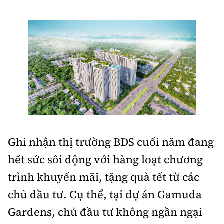
Doanh nhân
Điểm tin
Dự án
Mua bán
Chung cư
Nội thất - ngoại thất
Giới thiệu dự án
Đất nền
Xu hướng tiêu dùng
Nhà đẹp
Nhà ở xã hội
Kiến trúc phong thủy
Tư vấn
Góc cư dân
Ghi nhận thị trường BĐS cuối năm đang
Video
hết sức sôi động với hàng loạt chương
Multimedia
trình khuyến mãi, tặng quà tết từ các
chủ đầu tư. Cụ thể, tại dự án Gamuda
Emagazine
Gardens, chủ đầu tư không ngần ngại
Sách Vận tải
Sách Nhà thầu
Photo