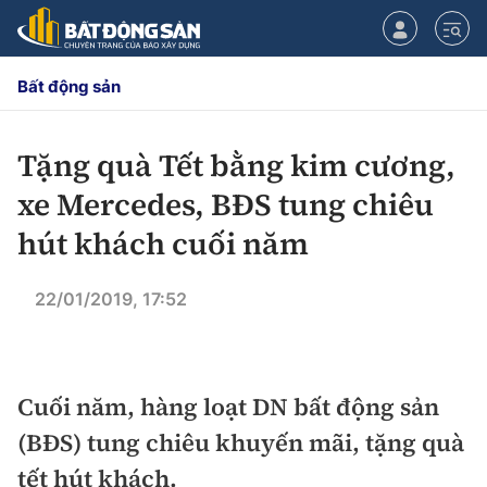
Bất động sản
Tặng quà Tết bằng kim cương,
CHUYÊN MỤC
xe Mercedes, BĐS tung chiêu
Chính sách
hút khách cuối năm
Tiêu điểm
Quy hoạch hạ tầng
22/01/2019, 17:52
Hạ tầng
Đối thoại
Quy hoạch
Cuối năm, hàng loạt DN bất động sản
Lăng kính
Nhà đầu tư
(BĐS) tung chiêu khuyến mãi, tặng quà
Doanh nghiệp
tết hút khách.
Thị trường