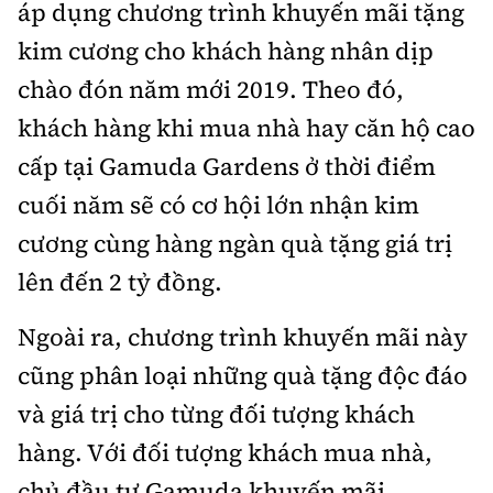
áp dụng chương trình khuyến mãi tặng
kim cương cho khách hàng nhân dịp
Infographic
chào đón năm mới 2019. Theo đó,
khách hàng khi mua nhà hay căn hộ cao
Cơ quan chủ quản: Bộ Xây dựng
cấp tại Gamuda Gardens ở thời điểm
Số 2 Nguyễn Công Hoan, phường Giảng Võ, Hà Nội.
cuối năm sẽ có cơ hội lớn nhận kim
cương cùng hàng ngàn quà tặng giá trị
Tổng Biên tập:
Nguyễn Thị Hồng Nga
lên đến 2 tỷ đồng.
Phó Tổng Biên tập:
Ngoài ra, chương trình khuyến mãi này
Nguyễn Sơn Tùng, Nguyễn Đức Thắng,
La Đức Hùng
cũng phân loại những quà tặng độc đáo
và giá trị cho từng đối tượng khách
Giấy phép số 02/GP-BC, cấp ngày 22/4/2025.
hàng. Với đối tượng khách mua nhà,
Chuyên trang của Báo Xây dựng
chủ đầu tư Gamuda khuyến mãi