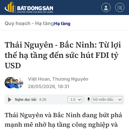
Quy hoạch - Hạ tầng
Hạ tầng
Thái Nguyên - Bắc Ninh: Từ lợi
CHUYÊN MỤC
thế hạ tầng đến sức hút FDI tỷ
Chính sách
USD
Tiêu điểm
Quy hoạch hạ tầng
Việt Hoan
Thương Nguyễn
,
28/05/2026, 18:31
Hạ tầng
Đối thoại
Nghe đọc bài
6:26
Quy hoạch
Lăng kính
Nhà đầu tư
Thái Nguyên và Bắc Ninh đang bứt phá
mạnh mẽ nhờ hạ tầng công nghiệp và
Doanh nghiệp
Thị trường