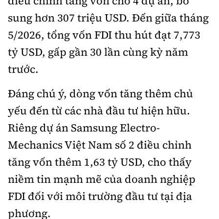
điều chỉnh tăng vốn cho 4 dự án, bổ
Hotline:
Quảng cáo và Phát hành:
sung hơn 307 triệu USD. Đến giữa tháng
0901 514 799
0915 057 282
5/2026, tổng vốn FDI thu hút đạt 7,773
Email: bandoc@baoxaydung.vn
Cấm sao chép dưới mọi hình thức nếu không có sự
tỷ USD, gấp gần 30 lần cùng kỳ năm
chấp thuận bằng văn bản.
trước.
Đáng chú ý, dòng vốn tăng thêm chủ
yếu đến từ các nhà đầu tư hiện hữu.
Riêng dự án Samsung Electro-
Thông tin tòa soạn
Mechanics Việt Nam số 2 điều chỉnh
tăng vốn thêm 1,63 tỷ USD, cho thấy
niềm tin mạnh mẽ của doanh nghiệp
FDI đối với môi trường đầu tư tại địa
phương.