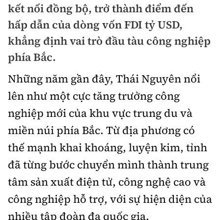
kết nối đồng bộ, trở thành điểm đến
Doanh nhân
Điểm tin
hấp dẫn của dòng vốn FDI tỷ USD,
Dự án
khẳng định vai trò đầu tàu công nghiệp
Mua bán
Chung cư
phía Bắc.
Nội thất - ngoại thất
Giới thiệu dự án
Đất nền
Những năm gần đây, Thái Nguyên nổi
Xu hướng tiêu dùng
Nhà đẹp
lên như một cực tăng trưởng công
Nhà ở xã hội
Kiến trúc phong thủy
nghiệp mới của khu vực trung du và
Tư vấn
Góc cư dân
miền núi phía Bắc. Từ địa phương có
Video
thế mạnh khai khoáng, luyện kim, tỉnh
đã từng bước chuyển mình thành trung
Multimedia
tâm sản xuất điện tử, công nghệ cao và
Emagazine
công nghiệp hỗ trợ, với sự hiện diện của
Sách Vận tải
Sách Nhà thầu
nhiều tập đoàn đa quốc gia.
Photo