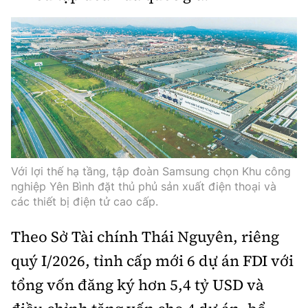
Infographic
Cơ quan chủ quản: Bộ Xây dựng
Số 2 Nguyễn Công Hoan, phường Giảng Võ, Hà Nội.
Tổng Biên tập:
Nguyễn Thị Hồng Nga
Với lợi thế hạ tầng, tập đoàn Samsung chọn Khu công
nghiệp Yên Bình đặt thủ phủ sản xuất điện thoại và
Phó Tổng Biên tập:
các thiết bị điện tử cao cấp.
Nguyễn Sơn Tùng, Nguyễn Đức Thắng,
La Đức Hùng
Theo Sở Tài chính Thái Nguyên, riêng
quý I/2026, tỉnh cấp mới 6 dự án FDI với
Giấy phép số 02/GP-BC, cấp ngày 22/4/2025.
tổng vốn đăng ký hơn 5,4 tỷ USD và
Chuyên trang của Báo Xây dựng