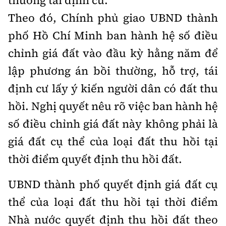
thường tái định cư.
Hotline:
Quảng cáo và Phát hành:
Theo đó, Chính phủ giao UBND thành
0901 514 799
0915 057 282
phố Hồ Chí Minh ban hành hệ số điều
Email: bandoc@baoxaydung.vn
Cấm sao chép dưới mọi hình thức nếu không có sự
chỉnh giá đất vào đầu kỳ hằng năm để
chấp thuận bằng văn bản.
lập phương án bồi thường, hỗ trợ, tái
định cư lấy ý kiến người dân có đất thu
hồi. Nghị quyết nêu rõ việc ban hành hệ
số điều chỉnh giá đất này không phải là
Thông tin tòa soạn
giá đất cụ thể của loại đất thu hồi tại
thời điểm quyết định thu hồi đất.
UBND thành phố quyết định giá đất cụ
thể của loại đất thu hồi tại thời điểm
Nhà nước quyết định thu hồi đất theo