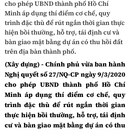
cho phép UBND thành phố Hồ Chí
Doanh nhân
Minh áp dụng thí điểm cơ chế, quy
Điểm tin
Dự án
trình đặc thù để rút ngắn thời gian thực
Mua bán
Chung cư
hiện bồi thường, hỗ trợ, tái định cư và
Nội thất - ngoại thất
bàn giao mặt bằng dự án có thu hồi đất
Giới thiệu dự án
Đất nền
Xu hướng tiêu dùng
Nhà đẹp
trên địa bàn thành phố.
Nhà ở xã hội
(Xây dựng) - Chính phủ vừa ban hành
Kiến trúc phong thủy
Tư vấn
Góc cư dân
Nghị quyết số 27/NQ-CP ngày 9/3/2020
cho phép UBND thành phố Hồ Chí
Video
Minh áp dụng thí điểm cơ chế, quy
Multimedia
trình đặc thù để rút ngắn thời gian
thực hiện bồi thường, hỗ trợ, tái định
Emagazine
Sách Vận tải
Sách Nhà thầu
cư và bàn giao mặt bằng dự án có thu
Photo