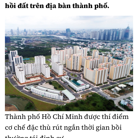
hồi đất trên địa bàn thành phố.
Infographic
Cơ quan chủ quản: Bộ Xây dựng
Số 2 Nguyễn Công Hoan, phường Giảng Võ, Hà Nội.
Tổng Biên tập:
Nguyễn Thị Hồng Nga
Phó Tổng Biên tập:
Nguyễn Sơn Tùng, Nguyễn Đức Thắng,
La Đức Hùng
Thành phố Hồ Chí Minh được thí điểm
Giấy phép số 02/GP-BC, cấp ngày 22/4/2025.
cơ chế đặc thù rút ngắn thời gian bồi
Chuyên trang của Báo Xây dựng