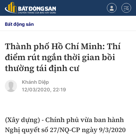
Bất động sản
Thành phố Hồ Chí Minh: Thí
CHUYÊN MỤC
điểm rút ngắn thời gian bồi
Chính sách
thường tái định cư
Tiêu điểm
Quy hoạch hạ tầng
Khánh Diệp
12/03/2020, 22:19
Hạ tầng
Đối thoại
Quy hoạch
Lăng kính
Nhà đầu tư
(Xây dựng) - Chính phủ vừa ban hành
Nghị quyết số 27/NQ-CP ngày 9/3/2020
Doanh nghiệp
Thị trường