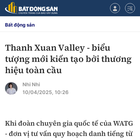
Bất động sản
Thanh Xuan Valley - biểu
CHUYÊN MỤC
tượng mới kiến tạo bởi thương
Chính sách
hiệu toàn cầu
Tiêu điểm
Quy hoạch hạ tầng
Nhi Nhi
10/04/2025, 10:26
Hạ tầng
Đối thoại
Quy hoạch
Lăng kính
Nhà đầu tư
Khi đoàn chuyên gia quốc tế của WATG
- đơn vị tư vấn quy hoạch danh tiếng từ
Doanh nghiệp
Thị trường