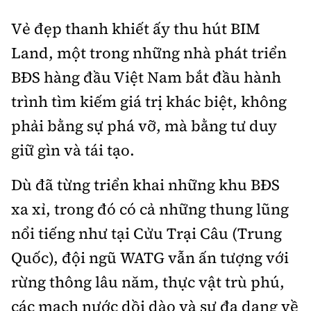
Hotline:
Quảng cáo và Phát hành:
0901 514 799
0915 057 282
Vẻ đẹp thanh khiết ấy thu hút BIM
Email: bandoc@baoxaydung.vn
Land, một trong những nhà phát triển
Cấm sao chép dưới mọi hình thức nếu không có sự
BĐS hàng đầu Việt Nam bắt đầu hành
chấp thuận bằng văn bản.
trình tìm kiếm giá trị khác biệt, không
phải bằng sự phá vỡ, mà bằng tư duy
giữ gìn và tái tạo.
Thông tin tòa soạn
Dù đã từng triển khai những khu BĐS
xa xỉ, trong đó có cả những thung lũng
nổi tiếng như tại Cửu Trại Câu (Trung
Quốc), đội ngũ WATG vẫn ấn tượng với
rừng thông lâu năm, thực vật trù phú,
các mạch nước dồi dào và sự đa dạng về