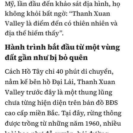
Mỹ, lần đầu đến khảo sát địa hình, họ
Doanh nhân
không khỏi bất ngờ: “Thanh Xuan
Điểm tin
Dự án
Valley là điểm đến có thiên nhiên và
Mua bán
Chung cư
địa thế hiếm thấy”.
Nội thất - ngoại thất
Giới thiệu dự án
Hành trình bắt đầu từ một vùng
Đất nền
Xu hướng tiêu dùng
Nhà đẹp
đất gần như bị bỏ quên
Nhà ở xã hội
Kiến trúc phong thủy
Tư vấn
Cách Hồ Tây chỉ 40 phút di chuyển,
Góc cư dân
nằm kế bên hồ Đại Lải, Thanh Xuan
Video
Valley trước đây là một thung lũng
chưa từng hiện diện trên bản đồ BĐS
Multimedia
cao cấp miền Bắc. Tại đây, rừng thông
Emagazine
được trồng từ những năm 1960, nhiều
Sách Vận tải
Sách Nhà thầu
Photo