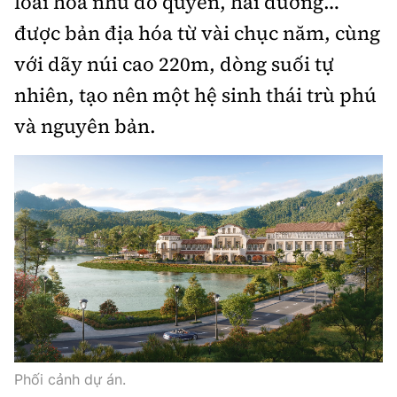
loài hoa như đỗ quyên, hải đường…
được bản địa hóa từ vài chục năm, cùng
Infographic
với dãy núi cao 220m, dòng suối tự
nhiên, tạo nên một hệ sinh thái trù phú
Cơ quan chủ quản: Bộ Xây dựng
và nguyên bản.
Số 2 Nguyễn Công Hoan, phường Giảng Võ, Hà Nội.
Tổng Biên tập:
Nguyễn Thị Hồng Nga
Phó Tổng Biên tập:
Nguyễn Sơn Tùng, Nguyễn Đức Thắng,
La Đức Hùng
Giấy phép số 02/GP-BC, cấp ngày 22/4/2025.
Chuyên trang của Báo Xây dựng
Phối cảnh dự án.