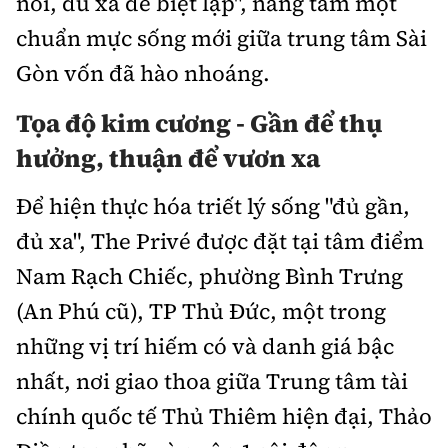
nối, đủ xa để biệt lập", nâng tầm một
chuẩn mực sống mới giữa trung tâm Sài
Infographic
Gòn vốn đã hào nhoáng.
Tọa độ kim cương - Gần để thụ
Cơ quan chủ quản: Bộ Xây dựng
hưởng, thuận để vươn xa
Số 2 Nguyễn Công Hoan, phường Giảng Võ, Hà Nội.
Để hiện thực hóa triết lý sống "đủ gần,
Tổng Biên tập:
đủ xa", The Privé được đặt tại tâm điểm
Nguyễn Thị Hồng Nga
Nam Rạch Chiếc, phường Bình Trưng
Phó Tổng Biên tập:
(An Phú cũ), TP Thủ Đức, một trong
Nguyễn Sơn Tùng, Nguyễn Đức Thắng,
La Đức Hùng
những vị trí hiếm có và danh giá bậc
Giấy phép số 02/GP-BC, cấp ngày 22/4/2025.
nhất, nơi giao thoa giữa Trung tâm tài
chính quốc tế Thủ Thiêm hiện đại, Thảo
Chuyên trang của Báo Xây dựng