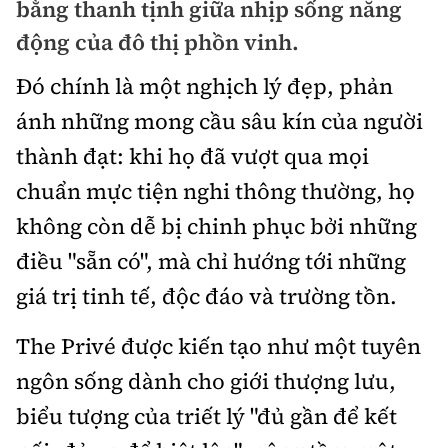
bằng thanh tịnh giữa nhịp sống năng
Doanh nhân
động của đô thị phồn vinh.
Điểm tin
Dự án
Đó chính là một nghịch lý đẹp, phản
Mua bán
Chung cư
Nội thất - ngoại thất
ánh những mong cầu sâu kín của người
Giới thiệu dự án
Đất nền
thành đạt: khi họ đã vượt qua mọi
Xu hướng tiêu dùng
Nhà đẹp
chuẩn mực tiện nghi thông thường, họ
Nhà ở xã hội
Kiến trúc phong thủy
không còn dễ bị chinh phục bởi những
Tư vấn
Góc cư dân
điều "sẵn có", mà chỉ hướng tới những
Video
giá trị tinh tế, độc đáo và trường tồn.
The Privé được kiến tạo như một tuyên
Multimedia
ngôn sống dành cho giới thượng lưu,
Emagazine
biểu tượng của triết lý "đủ gần để kết
Sách Vận tải
Sách Nhà thầu
Photo