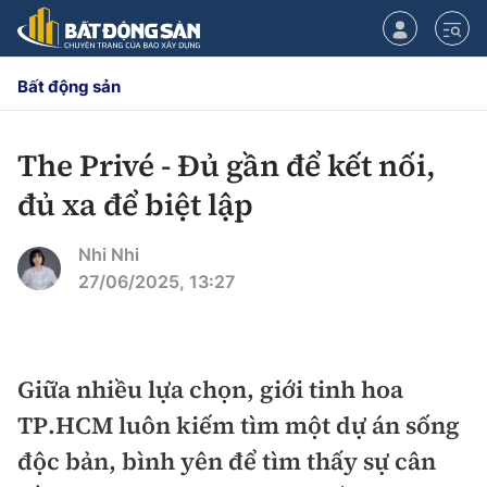
Bất động sản
The Privé - Đủ gần để kết nối,
CHUYÊN MỤC
đủ xa để biệt lập
Chính sách
Nhi Nhi
Tiêu điểm
27/06/2025, 13:27
Quy hoạch hạ tầng
Hạ tầng
Đối thoại
Giữa nhiều lựa chọn, giới tinh hoa
Quy hoạch
Lăng kính
Nhà đầu tư
TP.HCM luôn kiếm tìm một dự án sống
độc bản, bình yên để tìm thấy sự cân
Doanh nghiệp
Thị trường