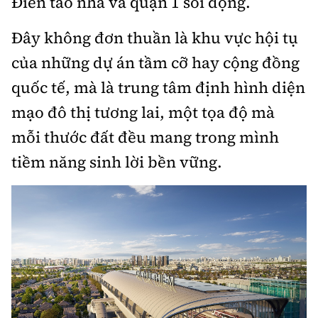
Điền tao nhã và quận 1 sôi động.
Hotline:
Quảng cáo và Phát hành:
0901 514 799
0915 057 282
Đây không đơn thuần là khu vực hội tụ
Email: bandoc@baoxaydung.vn
của những dự án tầm cỡ hay cộng đồng
Cấm sao chép dưới mọi hình thức nếu không có sự
quốc tế, mà là trung tâm định hình diện
chấp thuận bằng văn bản.
mạo đô thị tương lai, một tọa độ mà
mỗi thước đất đều mang trong mình
tiềm năng sinh lời bền vững.
Thông tin tòa soạn