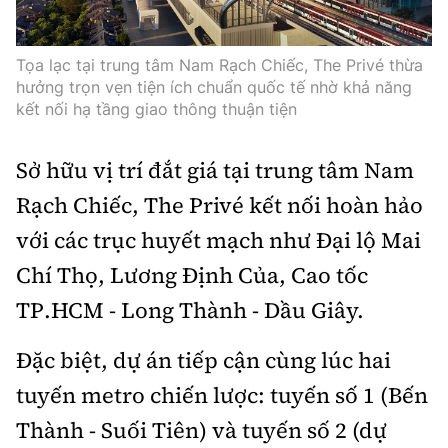
Tọa lạc tại trung tâm Nam Rạch Chiếc, The Privé thừa
hưởng trọn vẹn tiện ích chuẩn quốc tế nhờ khả năng
kết nối hạ tầng giao thông thuận tiện
Sở hữu vị trí đắt giá tại trung tâm Nam
Rạch Chiếc, The Privé kết nối hoàn hảo
với các trục huyết mạch như Đại lộ Mai
Chí Thọ, Lương Định Của, Cao tốc
TP.HCM - Long Thành - Dầu Giây.
Đặc biệt, dự án tiếp cận cùng lúc hai
tuyến metro chiến lược: tuyến số 1 (Bến
Thành - Suối Tiên) và tuyến số 2 (dự