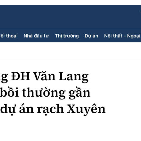
ối thoại
Nhà đầu tư
Thị trường
Dự án
Nội thất - Ngoại
ối thoại
Nhà đầu tư
Thị trường
Dự án
ăng kính
Doanh nghiệp
Điểm tin
Chung cư
Doanh nhân
Mua bán
Đất nền
ng ĐH Văn Lang
Giới thiệu dự án
Nhà ở xã 
Góc cư d
bồi thường gần
 dự án rạch Xuyên
Trang ch
Infographic
Sách V