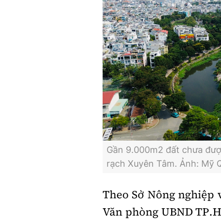
Gần 9.000m2 đất chưa đượ
rạch Xuyên Tâm. Ảnh: Mỹ 
Theo Sở Nông nghiệp v
Văn phòng UBND
TP.