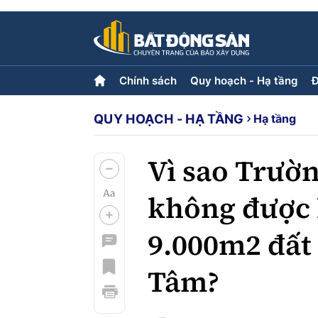
Chính sách
Quy hoạch - Hạ tầng
Đ
QUY HOẠCH - HẠ TẦNG
Hạ tầng
Chính sách
Quy hoạch - Hạ tầng
Đ
Tiêu điểm
Hạ tầng
L
Quy hoạch
Vì sao Trườ
không được 
Góp ý phản ảnh
9.000m2 đất
Multimedia
Tâm?
Video
Emagazine
Photo