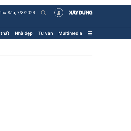
Thứ Sáu, 7/8/2026
 thất
Nhà đẹp
Tư vấn
Multimedia
Nội thất – Ngoại thất
Nhà đẹp
Xu hướng tiêu dùng
Kiến trúc
Phong thủy
hội
ân
uyên mục
ận tải
Sách Nhà thầu