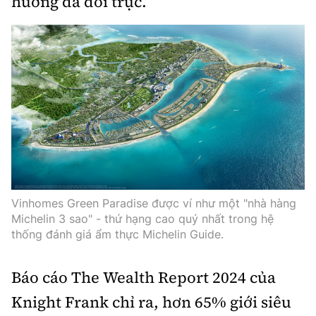
hưởng đã đổi trục.
Infographic
Cơ quan chủ quản: Bộ Xây dựng
Số 2 Nguyễn Công Hoan, phường Giảng Võ, Hà Nội.
Tổng Biên tập:
Nguyễn Thị Hồng Nga
Phó Tổng Biên tập:
Vinhomes Green Paradise được ví như một "nhà hàng
Nguyễn Sơn Tùng, Nguyễn Đức Thắng,
Michelin 3 sao" - thứ hạng cao quý nhất trong hệ
thống đánh giá ẩm thực Michelin Guide.
La Đức Hùng
Giấy phép số 02/GP-BC, cấp ngày 22/4/2025.
Báo cáo The Wealth Report 2024 của
Chuyên trang của Báo Xây dựng
Knight Frank chỉ ra, hơn 65% giới siêu