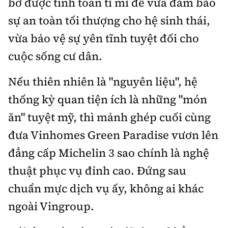
bờ được tính toán tỉ mỉ để vừa đảm bảo
sự an toàn tối thượng cho hệ sinh thái,
vừa bảo vệ sự yên tĩnh tuyệt đối cho
cuộc sống cư dân.
Nếu thiên nhiên là "nguyên liệu", hệ
thống kỳ quan tiện ích là những "món
ăn" tuyệt mỹ, thì mảnh ghép cuối cùng
đưa Vinhomes Green Paradise vươn lên
đẳng cấp Michelin 3 sao chính là nghệ
thuật phục vụ đỉnh cao. Đứng sau
chuẩn mực dịch vụ ấy, không ai khác
ngoài Vingroup.