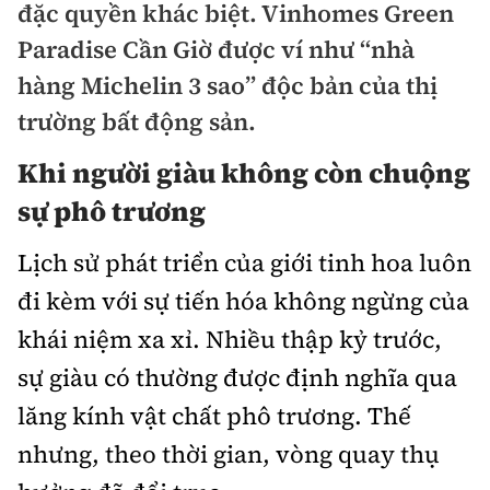
đặc quyền khác biệt. Vinhomes Green
Doanh nhân
Paradise Cần Giờ được ví như “nhà
Điểm tin
Dự án
hàng Michelin 3 sao” độc bản của thị
Mua bán
Chung cư
trường bất động sản.
Nội thất - ngoại thất
Giới thiệu dự án
Khi người giàu không còn chuộng
Đất nền
Xu hướng tiêu dùng
Nhà đẹp
sự phô trương
Nhà ở xã hội
Kiến trúc phong thủy
Tư vấn
Lịch sử phát triển của giới tinh hoa luôn
Góc cư dân
đi kèm với sự tiến hóa không ngừng của
Video
khái niệm xa xỉ. Nhiều thập kỷ trước,
sự giàu có thường được định nghĩa qua
Multimedia
lăng kính vật chất phô trương. Thế
Emagazine
nhưng, theo thời gian, vòng quay thụ
Sách Vận tải
Sách Nhà thầu
Photo