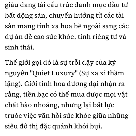
Hotline:
Quảng cáo và Phát hành:
giàu đang tái cấu trúc danh mục đầu tư
0901 514 799
0915 057 282
bất động sản, chuyển hướng từ các tài
Email: bandoc@baoxaydung.vn
sản mang tính xa hoa bề ngoài sang các
Cấm sao chép dưới mọi hình thức nếu không có sự
dự án đề cao sức khỏe, tính riêng tư và
chấp thuận bằng văn bản.
sinh thái.
Thế giới gọi đó là sự trỗi dậy của kỷ
nguyên "Quiet Luxury" (Sự xa xỉ thầm
Thông tin tòa soạn
lặng). Giới tinh hoa đương đại nhận ra
rằng, tiền bạc có thể mua được mọi vật
chất hào nhoáng, nhưng lại bất lực
trước việc vãn hồi sức khỏe giữa những
siêu đô thị đặc quánh khói bụi.