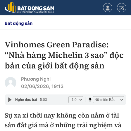
Bất động sản
Vinhomes Green Paradise:
CHUYÊN MỤC
“Nhà hàng Michelin 3 sao” độc
Chính sách
bản của giới bất động sản
Tiêu điểm
Quy hoạch hạ tầng
Phương Nghi
02/06/2026, 19:13
Hạ tầng
Đối thoại
Nghe đọc bài
5:03
Quy hoạch
Lăng kính
Nhà đầu tư
Sự xa xỉ thời nay không còn nằm ở tài
sản đắt giá mà ở những trải nghiệm và
Doanh nghiệp
Thị trường