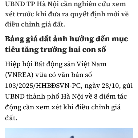
UBND TP Hà Nội cần nghiên cứu xem
Doanh nhân
xét trước khi đưa ra quyết định mới về
Điểm tin
Dự án
điều chỉnh giá đất.
Mua bán
Chung cư
Nội thất - ngoại thất
Bảng giá đất ảnh hưởng đến mục
Giới thiệu dự án
Đất nền
tiêu tăng trưởng hai con số
Xu hướng tiêu dùng
Nhà đẹp
Nhà ở xã hội
Hiệp hội Bất động sản Việt Nam
Kiến trúc phong thủy
Tư vấn
(VNREA) vừa có văn bản số
Góc cư dân
103/2025/HHBĐSVN-PC, ngày 28/10, gửi
Video
UBND thành phố Hà Nội về 8 điểm tác
động cần xem xét khi điều chỉnh giá
Multimedia
đất.
Emagazine
Sách Vận tải
Sách Nhà thầu
Photo