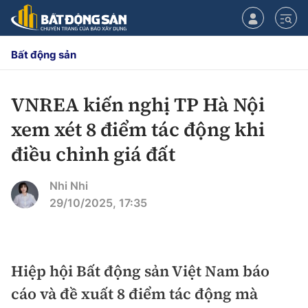
Bất động sản
VNREA kiến nghị TP Hà Nội
CHUYÊN MỤC
xem xét 8 điểm tác động khi
Chính sách
điều chỉnh giá đất
Tiêu điểm
Quy hoạch hạ tầng
Nhi Nhi
29/10/2025, 17:35
Hạ tầng
Đối thoại
Quy hoạch
Lăng kính
Nhà đầu tư
Hiệp hội Bất động sản Việt Nam báo
cáo và đề xuất 8 điểm tác động mà
Doanh nghiệp
Thị trường