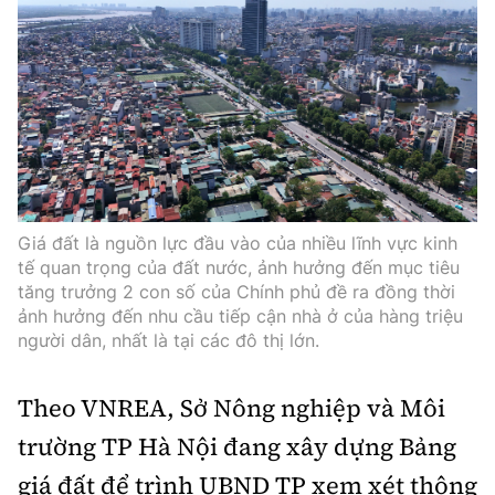
Infographic
Cơ quan chủ quản: Bộ Xây dựng
Số 2 Nguyễn Công Hoan, phường Giảng Võ, Hà Nội.
Tổng Biên tập:
Giá đất là nguồn lực đầu vào của nhiều lĩnh vực kinh
tế quan trọng của đất nước, ảnh hưởng đến mục tiêu
Nguyễn Thị Hồng Nga
tăng trưởng 2 con số của Chính phủ đề ra đồng thời
Phó Tổng Biên tập:
ảnh hưởng đến nhu cầu tiếp cận nhà ở của hàng triệu
người dân, nhất là tại các đô thị lớn.
Nguyễn Sơn Tùng, Nguyễn Đức Thắng,
La Đức Hùng
Theo VNREA, Sở Nông nghiệp và Môi
Giấy phép số 02/GP-BC, cấp ngày 22/4/2025.
trường TP Hà Nội đang xây dựng Bảng
Chuyên trang của Báo Xây dựng
giá đất để trình UBND TP xem xét thông