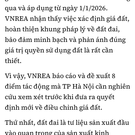
Hotline:
Quảng cáo và Phát hành:
qua và áp dụng từ ngày 1/1/2026.
0901 514 799
0915 057 282
VNREA nhận thấy việc xác định giá đất,
Email: bandoc@baoxaydung.vn
hoàn thiện khung pháp lý về đất đai,
Cấm sao chép dưới mọi hình thức nếu không có sự
chấp thuận bằng văn bản.
bảo đảm minh bạch và phản ánh đúng
giá trị quyền sử dụng đất là rất cần
thiết.
Vì vậy, VNREA báo cáo và đề xuất 8
Thông tin tòa soạn
điểm tác động mà TP Hà Nội cần nghiên
cứu xem xét trước khi đưa ra quyết
định mới về điều chỉnh giá đất.
Thứ nhất, đất đai là tư liệu sản xuất đầu
vào quan trọng của sản xuất kinh