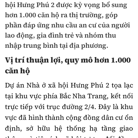
hội Hưng Phú 2 được kỳ vọng bổ sung
Doanh nhân
Điểm tin
hơn 1.000 căn hộ ra thị trường, góp
Dự án
phần đáp ứng nhu cầu an cư của người
Mua bán
Chung cư
lao động, gia đình trẻ và nhóm thu
Nội thất - ngoại thất
Giới thiệu dự án
nhập trung bình tại địa phương.
Đất nền
Xu hướng tiêu dùng
Nhà đẹp
Vị trí thuận lợi, quy mô hơn 1.000
Nhà ở xã hội
Kiến trúc phong thủy
căn hộ
Tư vấn
Góc cư dân
Dự án Nhà ở xã hội Hưng Phú 2 tọa lạc
Video
tại khu vực phía Bắc Nha Trang, kết nối
trực tiếp với trục đường 2/4. Đây là khu
Multimedia
vực đã hình thành cộng đồng dân cư ổn
Emagazine
định, sở hữu hệ thống hạ tầng giao
Sách Vận tải
Sách Nhà thầu
Photo