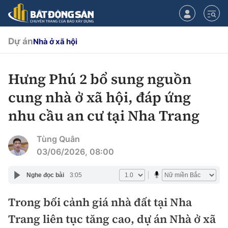
Dự án
Nhà ở xã hội
Hưng Phú 2 bổ sung nguồn
CHUYÊN MỤC
cung nhà ở xã hội, đáp ứng
Chính sách
nhu cầu an cư tại Nha Trang
Tiêu điểm
Quy hoạch hạ tầng
Tùng Quân
03/06/2026, 08:00
Hạ tầng
Đối thoại
Nghe đọc bài
3:05
Quy hoạch
Lăng kính
Nhà đầu tư
Trong bối cảnh giá nhà đất tại Nha
Trang liên tục tăng cao, dự án Nhà ở xã
Doanh nghiệp
Thị trường