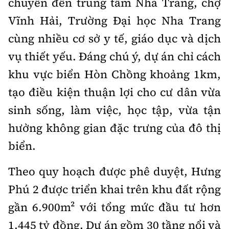
chuyển đến trung tâm Nha Trang, chợ
Hotline:
Quảng cáo và Phát hành:
0901 514 799
0915 057 282
Vĩnh Hải, Trường Đại học Nha Trang
Email: bandoc@baoxaydung.vn
cùng nhiều cơ sở y tế, giáo dục và dịch
Cấm sao chép dưới mọi hình thức nếu không có sự
vụ thiết yếu. Đáng chú ý, dự án chỉ cách
chấp thuận bằng văn bản.
khu vực biển Hòn Chồng khoảng 1km,
tạo điều kiện thuận lợi cho cư dân vừa
sinh sống, làm việc, học tập, vừa tận
hưởng không gian đặc trưng của đô thị
Thông tin tòa soạn
biển.
Theo quy hoạch được phê duyệt, Hưng
Phú 2 được triển khai trên khu đất rộng
gần 6.900m² với tổng mức đầu tư hơn
1.445 tỷ đồng. Dự án gồm 30 tầng nổi và