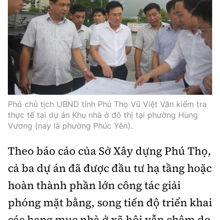
Infographic
Cơ quan chủ quản: Bộ Xây dựng
Số 2 Nguyễn Công Hoan, phường Giảng Võ, Hà Nội.
Phó chủ tịch UBND tỉnh Phú Thọ Vũ Việt Văn kiểm tra
Tổng Biên tập:
thực tế tại dự án Khu nhà ở đô thị tại phường Hùng
Nguyễn Thị Hồng Nga
Vương (nay là phường Phúc Yên).
Phó Tổng Biên tập:
Theo báo cáo của Sở Xây dựng Phú Thọ,
Nguyễn Sơn Tùng, Nguyễn Đức Thắng,
La Đức Hùng
cả ba dự án đã được đầu tư hạ tầng hoặc
hoàn thành phần lớn công tác giải
Giấy phép số 02/GP-BC, cấp ngày 22/4/2025.
phóng mặt bằng, song tiến độ triển khai
Chuyên trang của Báo Xây dựng
các hạng mục nhà ở xã hội vẫn chậm do