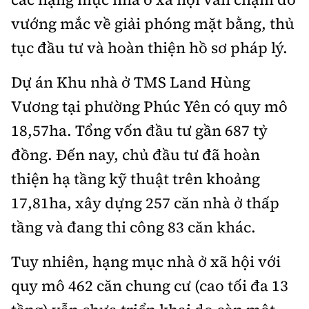
Hotline:
Quảng cáo và Phát hành:
vướng mắc về giải phóng mặt bằng, thủ
0901 514 799
0915 057 282
tục đầu tư và hoàn thiện hồ sơ pháp lý.
Email: bandoc@baoxaydung.vn
Cấm sao chép dưới mọi hình thức nếu không có sự
Dự án Khu nhà ở TMS Land Hùng
chấp thuận bằng văn bản.
Vương tại phường Phúc Yên có quy mô
18,57ha. Tổng vốn đầu tư gần 687 tỷ
đồng. Đến nay, chủ đầu tư đã hoàn
thiện hạ tầng kỹ thuật trên khoảng
Thông tin tòa soạn
17,81ha, xây dựng 257 căn nhà ở thấp
tầng và đang thi công 83 căn khác.
Tuy nhiên, hạng mục nhà ở xã hội với
quy mô 462 căn chung cư (cao tối đa 13