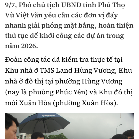
9/7, Phó chủ tịch UBND tỉnh Phú Thọ
Doanh nhân
Điểm tin
Vũ Việt Văn yêu cầu các đơn vị đẩy
Dự án
nhanh giải phóng mặt bằng, hoàn thiện
Mua bán
Chung cư
thủ tục để khởi công các dự án trong
Nội thất - ngoại thất
Giới thiệu dự án
năm 2026.
Đất nền
Xu hướng tiêu dùng
Nhà đẹp
Đoàn công tác đã kiểm tra thực tế tại
Nhà ở xã hội
Kiến trúc phong thủy
Khu nhà ở TMS Land Hùng Vương, Khu
Tư vấn
Góc cư dân
nhà ở đô thị tại phường Hùng Vương
Video
(nay là phường Phúc Yên) và Khu đô thị
mới Xuân Hòa (phường Xuân Hòa).
Multimedia
Emagazine
Sách Vận tải
Sách Nhà thầu
Photo