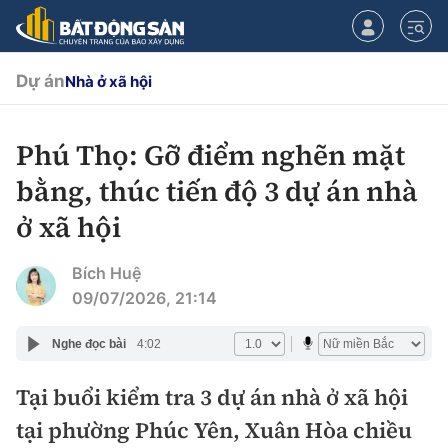
Dự án
Nhà ở xã hội
Phú Thọ: Gỡ điểm nghẽn mặt
CHUYÊN MỤC
bằng, thúc tiến độ 3 dự án nhà
Chính sách
ở xã hội
Tiêu điểm
Quy hoạch hạ tầng
Bích Huệ
09/07/2026, 21:14
Hạ tầng
Đối thoại
Nghe đọc bài
4:02
Quy hoạch
Lăng kính
Nhà đầu tư
Tại buổi kiểm tra 3 dự án nhà ở xã hội
tại phường Phúc Yên, Xuân Hòa chiều
Doanh nghiệp
Thị trường