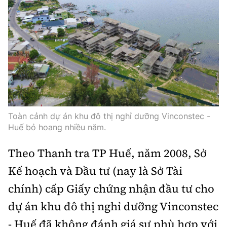
Infographic
Cơ quan chủ quản: Bộ Xây dựng
Số 2 Nguyễn Công Hoan, phường Giảng Võ, Hà Nội.
Tổng Biên tập:
Toàn cảnh dự án khu đô thị nghỉ dưỡng Vinconstec -
Nguyễn Thị Hồng Nga
Huế bỏ hoang nhiều năm.
Phó Tổng Biên tập:
Theo Thanh tra TP Huế, năm 2008, Sở
Nguyễn Sơn Tùng, Nguyễn Đức Thắng,
Kế hoạch và Đầu tư (nay là Sở Tài
La Đức Hùng
chính) cấp Giấy chứng nhận đầu tư cho
Giấy phép số 02/GP-BC, cấp ngày 22/4/2025.
dự án khu đô thị nghỉ dưỡng Vinconstec
Chuyên trang của Báo Xây dựng
- Huế đã không đánh giá sự phù hợp với