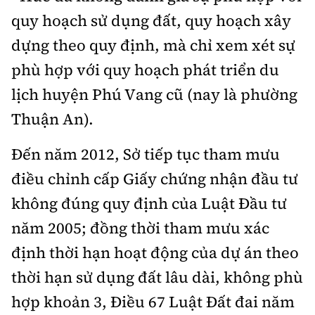
Hotline:
Quảng cáo và Phát hành:
quy hoạch sử dụng đất, quy hoạch xây
0901 514 799
0915 057 282
dựng theo quy định, mà chỉ xem xét sự
Email: bandoc@baoxaydung.vn
phù hợp với quy hoạch phát triển du
Cấm sao chép dưới mọi hình thức nếu không có sự
chấp thuận bằng văn bản.
lịch huyện Phú Vang cũ (nay là phường
Thuận An).
Đến năm 2012, Sở tiếp tục tham mưu
điều chỉnh cấp Giấy chứng nhận đầu tư
Thông tin tòa soạn
không đúng quy định của Luật Đầu tư
năm 2005; đồng thời tham mưu xác
định thời hạn hoạt động của dự án theo
thời hạn sử dụng đất lâu dài, không phù
hợp khoản 3, Điều 67 Luật Đất đai năm