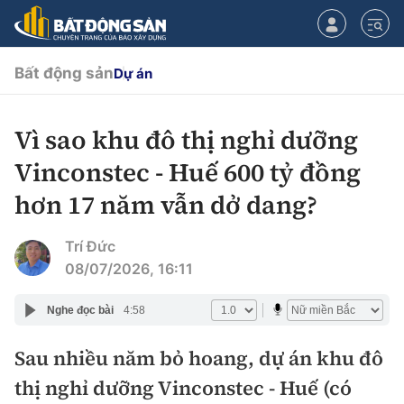
Bất động sản
Dự án
Vì sao khu đô thị nghỉ dưỡng
CHUYÊN MỤC
Vinconstec - Huế 600 tỷ đồng
Chính sách
hơn 17 năm vẫn dở dang?
Tiêu điểm
Quy hoạch hạ tầng
Trí Đức
08/07/2026, 16:11
Hạ tầng
Đối thoại
Nghe đọc bài
4:58
Quy hoạch
Lăng kính
Nhà đầu tư
Sau nhiều năm bỏ hoang, dự án khu đô
thị nghỉ dưỡng Vinconstec - Huế (có
Doanh nghiệp
Thị trường