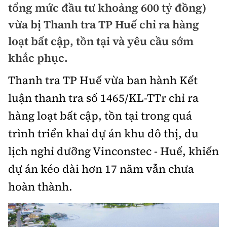
tổng mức đầu tư khoảng 600 tỷ đồng)
Doanh nhân
Điểm tin
vừa bị Thanh tra TP Huế chỉ ra hàng
Dự án
loạt bất cập, tồn tại và yêu cầu sớm
Mua bán
Chung cư
khắc phục.
Nội thất - ngoại thất
Giới thiệu dự án
Đất nền
Thanh tra TP Huế vừa ban hành Kết
Xu hướng tiêu dùng
Nhà đẹp
luận thanh tra số 1465/KL-TTr chỉ ra
Nhà ở xã hội
Kiến trúc phong thủy
hàng loạt bất cập, tồn tại trong quá
Tư vấn
Góc cư dân
trình triển khai dự án khu đô thị, du
Video
lịch nghỉ dưỡng Vinconstec - Huế, khiến
dự án kéo dài hơn 17 năm vẫn chưa
Multimedia
hoàn thành.
Emagazine
Sách Vận tải
Sách Nhà thầu
Photo