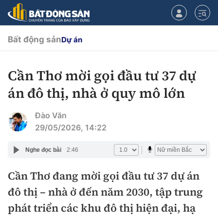
Bất động sản
Dự án
Cần Thơ mời gọi đầu tư 37 dự
CHUYÊN MỤC
án đô thị, nhà ở quy mô lớn
Chính sách
Đào Văn
Tiêu điểm
29/05/2026, 14:22
Quy hoạch hạ tầng
Nghe đọc bài
2:46
Hạ tầng
Đối thoại
Cần Thơ đang mời gọi đầu tư 37 dự án
Quy hoạch
Lăng kính
Nhà đầu tư
đô thị – nhà ở đến năm 2030, tập trung
phát triển các khu đô thị hiện đại, hạ
Doanh nghiệp
Thị trường