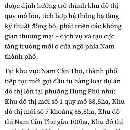
Hotline:
Quảng cáo và Phát hành:
được định hướng trở thành khu đô thị
0901 514 799
0915 057 282
quy mô lớn, tích hợp hệ thống hạ tầng
Email: bandoc@baoxaydung.vn
kỹ thuật đồng bộ, phát triển các không
Cấm sao chép dưới mọi hình thức nếu không có sự
gian thương mại – dịch vụ và tạo cực
chấp thuận bằng văn bản.
tăng trưởng mới ở cửa ngõ phía Nam
thành phố.
Tại khu vực Nam Cần Thơ, thành phố
Thông tin tòa soạn
tiếp tục mời gọi đầu tư hàng loạt dự án
đô thị lớn tại phường Hưng Phú như:
Khu đô thị mới số 1 quy mô 88,5ha, Khu
đô thị mới số 7 khoảng 85,8ha, Khu đô
thị Nam Cần Thơ gần 100ha, Khu đô thị