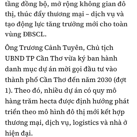
tầng đồng bộ, mở rộng không gian đô
Doanh nhân
thị, thúc đẩy thương mại – dịch vụ và
Điểm tin
Dự án
tạo động lực tăng trưởng mới cho toàn
Mua bán
Chung cư
vùng ĐBSCL.
Nội thất - ngoại thất
Giới thiệu dự án
Ông Trương Cảnh Tuyên, Chủ tịch
Đất nền
Xu hướng tiêu dùng
Nhà đẹp
UBND TP Cần Thơ vừa ký ban hành
Nhà ở xã hội
Kiến trúc phong thủy
danh mục dự án mời gọi đầu tư vào
Tư vấn
Góc cư dân
thành phố Cần Thơ đến năm 2030 (đợt
Video
1). Theo đó, nhiều dự án có quy mô
hàng trăm hecta được định hướng phát
Multimedia
triển theo mô hình đô thị mới kết hợp
thương mại, dịch vụ, logistics và nhà ở
Emagazine
Sách Vận tải
Sách Nhà thầu
hiện đại.
Photo