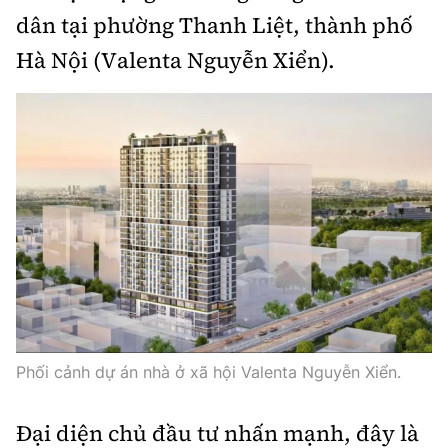
dân tại phường Thanh Liệt, thành phố
Infographic
Hà Nội (Valenta Nguyễn Xiển).
Cơ quan chủ quản: Bộ Xây dựng
Số 2 Nguyễn Công Hoan, phường Giảng Võ, Hà Nội.
Tổng Biên tập:
Nguyễn Thị Hồng Nga
Phó Tổng Biên tập:
Nguyễn Sơn Tùng, Nguyễn Đức Thắng,
La Đức Hùng
Phối cảnh dự án nhà ở xã hội Valenta Nguyễn Xiển.
Giấy phép số 02/GP-BC, cấp ngày 22/4/2025.
Chuyên trang của Báo Xây dựng
Đại diện chủ đầu tư nhấn mạnh, đây là