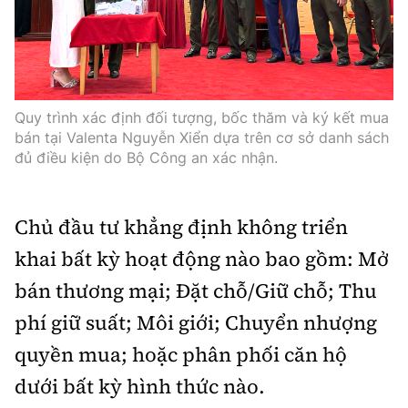
Quy trình xác định đối tượng, bốc thăm và ký kết mua
bán tại Valenta Nguyễn Xiển dựa trên cơ sở danh sách
đủ điều kiện do Bộ Công an xác nhận.
Chủ đầu tư khẳng định không triển
khai bất kỳ hoạt động nào bao gồm: Mở
bán thương mại; Đặt chỗ/Giữ chỗ; Thu
phí giữ suất; Môi giới; Chuyển nhượng
quyền mua; hoặc phân phối căn hộ
dưới bất kỳ hình thức nào.