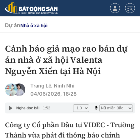
Dự án
Nhà ở xã hội
Cảnh báo giả mạo rao bán dự
CHUYÊN MỤC
án nhà ở xã hội Valenta
Chính sách
Nguyễn Xiển tại Hà Nội
Tiêu điểm
Quy hoạch hạ tầng
Trang Lê
Ninh Nhi
,
04/06/2026, 18:28
Hạ tầng
Đối thoại
Nghe đọc bài
1:52
Quy hoạch
Lăng kính
Nhà đầu tư
Công ty Cổ phần Đầu tư VIDEC - Trường
Thành vừa phát đi thông báo chính
Doanh nghiệp
Thị trường