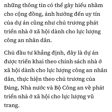
Hotline:
Quảng cáo và Phát hành:
những thông tin có thể gây hiểu nhầm
0901 514 799
0915 057 282
cho cộng đồng, ảnh hưởng đến uy tín
Email: bandoc@baoxaydung.vn
của dự án cũng như chủ trương phát
Cấm sao chép dưới mọi hình thức nếu không có sự
triển nhà ở xã hội dành cho lực lượng
chấp thuận bằng văn bản.
công an nhân dân.
Chủ đầu tư khẳng định, đây là dự án
được triển khai theo chính sách nhà ở
Thông tin tòa soạn
xã hội dành cho lực lượng công an nhân
dân, thực hiện theo chủ trương của
Đảng, Nhà nước và Bộ Công an về phát
triển nhà ở xã hội cho lực lượng vũ
trang.