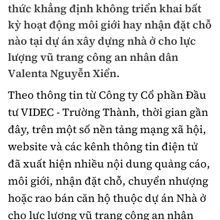
thức khẳng định không triển khai bất
Doanh nhân
Điểm tin
kỳ hoạt động môi giới hay nhận đặt chỗ
Dự án
nào tại dự án xây dựng nhà ở cho lực
Mua bán
Chung cư
lượng vũ trang công an nhân dân
Nội thất - ngoại thất
Giới thiệu dự án
Valenta Nguyễn Xiển.
Đất nền
Xu hướng tiêu dùng
Nhà đẹp
Theo thông tin từ Công ty Cổ phần Đầu
Nhà ở xã hội
Kiến trúc phong thủy
tư VIDEC - Trường Thành, thời gian gần
Tư vấn
Góc cư dân
đây, trên một số nền tảng mạng xã hội,
Video
website và các kênh thông tin điện tử
đã xuất hiện nhiều nội dung quảng cáo,
Multimedia
môi giới, nhận đặt chỗ, chuyển nhượng
Emagazine
hoặc rao bán căn hộ thuộc dự án Nhà ở
Sách Vận tải
Sách Nhà thầu
cho lực lượng vũ trang công an nhân
Photo