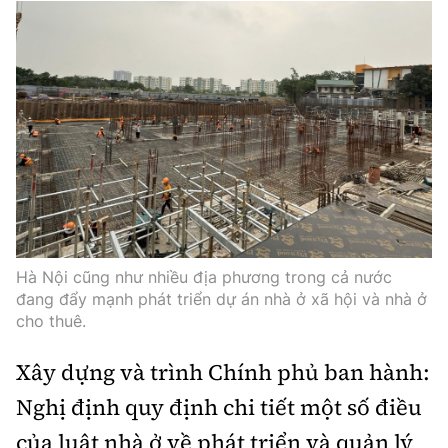
Infographic
Cơ quan chủ quản: Bộ Xây dựng
Số 2 Nguyễn Công Hoan, phường Giảng Võ, Hà Nội.
Tổng Biên tập:
Nguyễn Thị Hồng Nga
Hà Nội cũng như nhiều địa phương trong cả nước
Phó Tổng Biên tập:
đang đẩy mạnh phát triển dự án nhà ở xã hội và nhà ở
Nguyễn Sơn Tùng, Nguyễn Đức Thắng,
cho thuê.
La Đức Hùng
Xây dựng và trình Chính phủ ban hành:
Giấy phép số 02/GP-BC, cấp ngày 22/4/2025.
Nghị định quy định chi tiết một số điều
Chuyên trang của Báo Xây dựng
của luật nhà ở về phát triển và quản lý