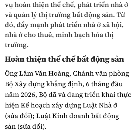
vụ hoàn thiện thể chế, phát triển nhà ở
Doanh nhân
Điểm tin
và quản lý thị trường bất động sản. Từ
Dự án
đó, đẩy mạnh phát triển nhà ở xã hội,
Mua bán
Chung cư
nhà ở cho thuê, minh bạch hóa thị
Nội thất - ngoại thất
Giới thiệu dự án
trường.
Đất nền
Xu hướng tiêu dùng
Nhà đẹp
Hoàn thiện thể chế bất động sản
Nhà ở xã hội
Kiến trúc phong thủy
Tư vấn
Ông Lâm Văn Hoàng, Chánh văn phòng
Góc cư dân
Bộ Xây dựng khẳng định, 6 tháng đầu
Video
năm 2026, Bộ đã và đang triển khai thực
hiện Kế hoạch xây dựng Luật Nhà ở
Multimedia
(sửa đổi); Luật Kinh doanh bất động
Emagazine
sản (sửa đổi).
Sách Vận tải
Sách Nhà thầu
Photo