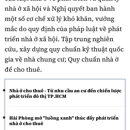
Hotline:
Quảng cáo và Phát hành:
nhà ở xã hội và Nghị quyết ban hành
0901 514 799
0915 057 282
một số cơ chế xử lý khó khăn, vướng
Email: bandoc@baoxaydung.vn
mắc do quy định của pháp luật về phát
Cấm sao chép dưới mọi hình thức nếu không có sự
chấp thuận bằng văn bản.
triển nhà ở xã hội. Tập trung nghiên
cứu, xây dựng quy chuẩn kỹ thuật quốc
gia về nhà chung cư; Quy chuẩn nhà ở
để cho thuê.
Thông tin tòa soạn
Nhà ở cho thuê - Từ nhu cầu an cư đến chiến lược
phát triển đô thị TP.HCM
Hải Phòng mở "luồng xanh" thúc đẩy phát triển
nhà ở cho thuê