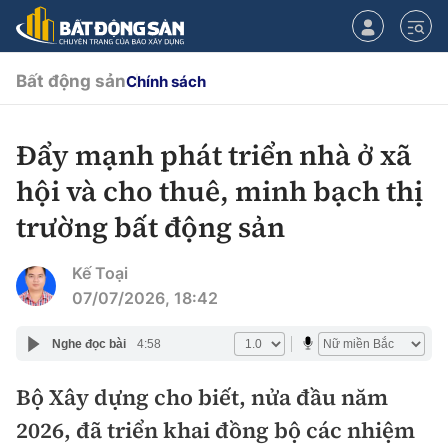
Bất động sản
Chính sách
Đẩy mạnh phát triển nhà ở xã
CHUYÊN MỤC
hội và cho thuê, minh bạch thị
Chính sách
trường bất động sản
Tiêu điểm
Quy hoạch hạ tầng
Kế Toại
07/07/2026, 18:42
Hạ tầng
Đối thoại
Nghe đọc bài
4:58
Quy hoạch
Lăng kính
Nhà đầu tư
Bộ Xây dựng cho biết, nửa đầu năm
2026, đã triển khai đồng bộ các nhiệm
Doanh nghiệp
Thị trường